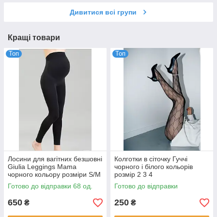
Дивитися всі групи
Кращі товари
Топ
Топ
Лосини для вагітних безшовні
Колготки в сіточку Гуччі
Giulia Leggings Mama
чорного і білого кольорів
чорного кольору розміри S/M
розмір 2 3 4
L/XL - р S/M
Готово до відправки 68 од.
Готово до відправки
650
250
₴
₴