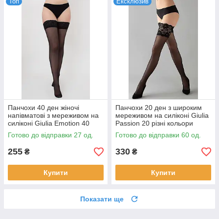
Топ
Ексклюзив
Панчохи 40 ден жіночі
Панчохи 20 ден з широким
напівматові з мереживом на
мереживом на силіконі Giulia
силіконі Giulia Emotion 40
Passion 20 різні кольори
чорні бежеві капучино білі 1/2
розміри 1/2 , 3/4
Готово до відправки 27 од.
Готово до відправки 60 од.
,3/4 - р. 1/2 чорні
255
330
₴
₴
Купити
Купити
Показати ще