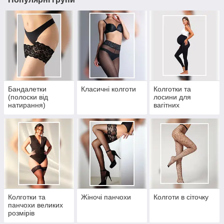
Бандалетки
Класичні колготи
Колготки та
(полоски від
лосини для
натирання)
вагітних
Колготки та
Жіночі панчохи
Колготи в сіточку
панчохи великих
розмірів