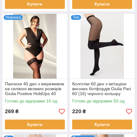
Купити
Купити
Новинка
Топ
Панчохи 40 ден з мереживом
Колготки 60 ден з імітацією
на силіконі великих розмірів
високих ботфордів Giulia Pari
Giulia Positive HoldUps 40
60 (16) чорного кольору
чорного та бежевого кольорів
розмір 2 3 4
Готово до відправки 16 од.
Готово до відправки 50 од.
р 7 і 8
269
220
₴
₴
Купити
Купити