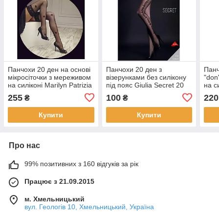
Панчохи 20 ден на основі
Панчохи 20 ден з
Панч
мікросіточки з мереживом
візерунками без силікону
"don
на силіконі Marilyn Patrizia
під пояс Giulia Secret 20
на с
Gucci 20 чорного кольору
чорного кольору розмір
чорн
255
100
220
₴
₴
розміру 1/2 3/4
1/2
1/2 
Купити
Купити
Про нас
99% позитивних з 160 відгуків за рік
Працює з 21.09.2015
м. Хмельницький
вул. Геологів 10, Хмельницький, Україна