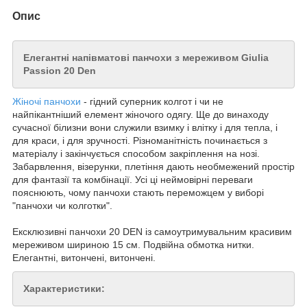
Опис
Елегантні напівматові панчохи з мереживом Giulia
Passion 20 Den
Жіночі панчохи
- гідний суперник колгот і чи не
найпікантніший елемент жіночого одягу. Ще до винаходу
сучасної білизни вони служили взимку і влітку і для тепла, і
для краси, і для зручності. Різноманітність починається з
матеріалу і закінчується способом закріплення на нозі.
Забарвлення, візерунки, плетіння дають необмежений простір
для фантазії та комбінації. Усі ці неймовірні переваги
пояснюють, чому панчохи стають переможцем у виборі
"панчохи чи колготки".
Ексклюзивні панчохи 20 DEN із самоутримувальним красивим
мереживом шириною 15 см. Подвійна обмотка нитки.
Елегантні, витончені, витончені.
Характеристики: