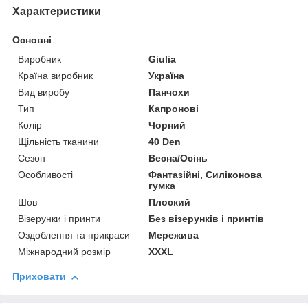
Характеристики
Основні
Виробник
Giulia
Країна виробник
Україна
Вид виробу
Панчохи
Тип
Капронові
Колір
Чорний
Щільність тканини
40 Den
Сезон
Весна/Осінь
Особливості
Фантазійні, Силіконова
гумка
Шов
Плоский
Візерунки і принти
Без візерунків і принтів
Оздоблення та прикраси
Мережива
Міжнародний розмір
XXXL
Приховати