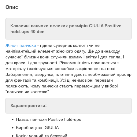
Опис
Класичні панчохи великих розмірів GIULIA Positive
hold-ups 40 den
Жіночі панчохи
- гідний суперник колгот і чи не
найпікантніший елемент жіночого одягу. Ще до винаходу
сучасної білизни вони служили взимку і влітку і для тепла, і
для краси, і для зручності. Різноманітність починається з
матеріалу і закінчується способом закріплення на нозі.
Забарвлення, візерунки, плетіння дають необмежений простір
для фантазії та комбінації. Усі ці неймовірні переваги
пояснюють, чому панчохи стають переможцем у виборі
"панчохи чи колготки".
Характеристики:
Назва: панчохи Positive hold-ups
Виробництво: GIULIA
Колір: чорний та бежевий