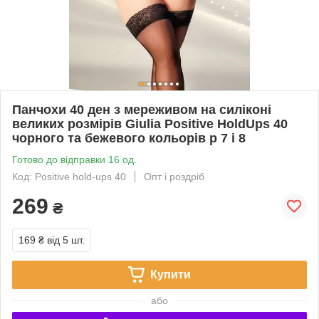
Панчохи 40 ден з мереживом на силіконі
великих розмірів Giulia Positive HoldUps 40
чорного та бежевого кольорів р 7 і 8
Готово до відправки 16 од.
Код: Positive hold-ups 40
Опт і роздріб
269
₴
169 ₴
від 5 шт.
Купити
або