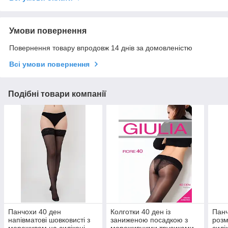
Умови повернення
Повернення товару впродовж 14 днів за домовленістю
Всі умови повернення
Подібні товари компанії
Панчохи 40 ден
Колготки 40 ден із
Панч
напівматові шовковисті з
заниженою посадкою з
розм
мереживом на силіконі
мереживними трусиками
силі