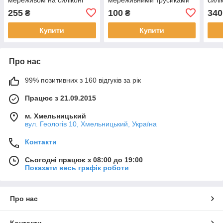
Giulia Emotion 40 чорні
Giulia Fiore 40 бежевого та
30 ч
255
100
340
₴
₴
бежеві 5/6
капучино кольорів розміри
коль
2 3 4
Купити
Купити
Про нас
99% позитивних з 160 відгуків за рік
Працює з 21.09.2015
м. Хмельницький
вул. Геологів 10, Хмельницький, Україна
Контакти
Сьогодні працює з 08:00 до 19:00
Показати весь графік роботи
Про нас
Контакти