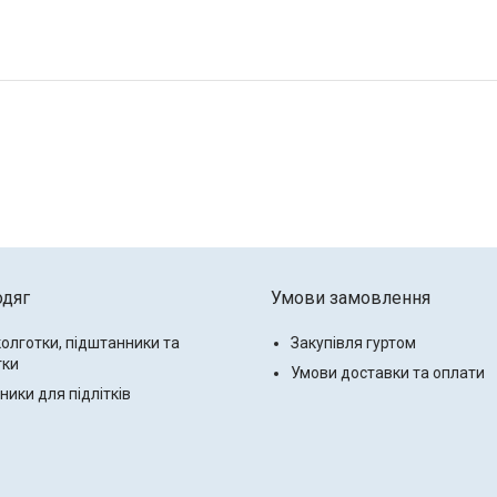
одяг
Умови замовлення
колготки, підштанники та
Закупівля гуртом
тки
Умови доставки та оплати
ики для підлітків