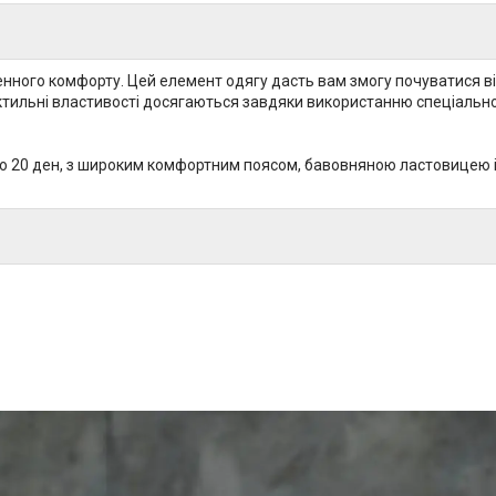
нного комфорту. Цей елемент одягу дасть вам змогу почуватися вільн
актильні властивості досягаються завдяки використанню спеціального
тю 20 ден, з широким комфортним поясом, бавовняною ластовицею і