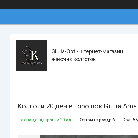
Giulia-Opt - інтернет-магазин
жіночих колготок
Колготи 20 ден в горошок Giulia Amali
Готово до відправки 20 од.
Оптом і в роздріб
Код:
AM