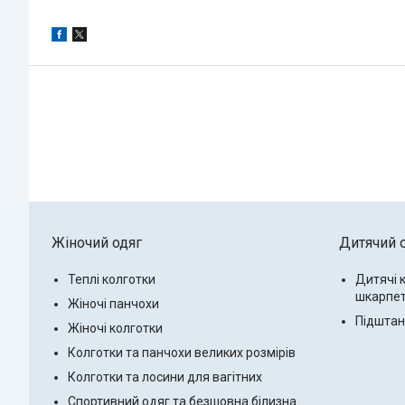
Жіночий одяг
Дитячий 
Теплі колготки
Дитячі 
шкарпе
Жіночі панчохи
Підштанн
Жіночі колготки
Колготки та панчохи великих розмірів
Колготки та лосини для вагітних
Спортивний одяг та безшовна білизна