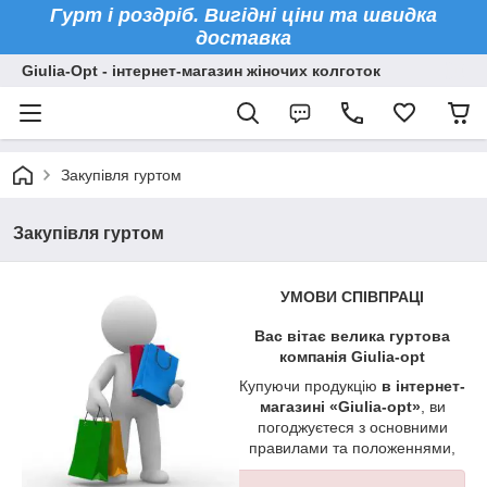
Гурт і роздріб. Вигідні ціни та швидка
доставка
Giulia-Opt - інтернет-магазин жіночих колготок
Закупівля гуртом
Закупівля гуртом
УМОВИ СПІВПРАЦІ
Вас вітає велика гуртова
компанія
Giulia-opt
Купуючи продукцію
в інтернет-
магазині «Giulia-opt»
, ви
погоджуєтеся з основними
правилами та положеннями,