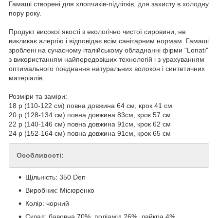
Гамаші створені для хлопчиків-підлітків, для захисту в холодну
пору року.
Продукт високої якості з екологічно чистої сировини, не
викликає алергію і відповідає всім санітарним нормам. Гамаші
зроблені на сучасному італійському обладнанні фірми "Lonati"
з використанням найпередовіших технологій і з урахуванням
оптимального поєднання натуральних волокон і синтетичних
матеріалів.
Розміри та заміри:
18 р (110-122 см) повна довжина 64 см, крок 41 см
20 р (128-134 см) повна довжина 83см, крок 57 см
22 р (140-146 см) повна довжина 91см, крок 62 см
24 р (152-164 см) повна довжина 91см, крок 65 см
Особливості:
Щільність: 350 Den
Виробник: Місюренко
Колір: чорний
Склад: бавовна 70%, поліамід 26%, лайкра 4%.