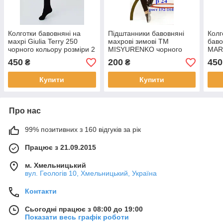
Колготки бавовняні на
Підштанники бавовняні
Колг
махрі Giulia Terry 250
махрові зимові ТМ
баво
чорного кольору розміри 2
MISYURENKO чорного
MARI
3 4 5
кольору 110-116
коль
450
200
450
₴
₴
Купити
Купити
Про нас
99% позитивних з 160 відгуків за рік
Працює з 21.09.2015
м. Хмельницький
вул. Геологів 10, Хмельницький, Україна
Контакти
Сьогодні працює з 08:00 до 19:00
Показати весь графік роботи