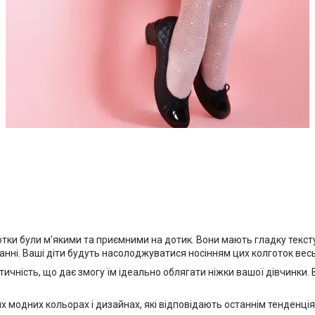
готки були м'якими та приємними на дотик. Вони мають гладку текс
ні. Ваші діти будуть насолоджуватися носінням цих колготок весь
стичність, що дає змогу їм ідеально облягати ніжки вашої дівчинки.
их модних кольорах і дизайнах, які відповідають останнім тенденці