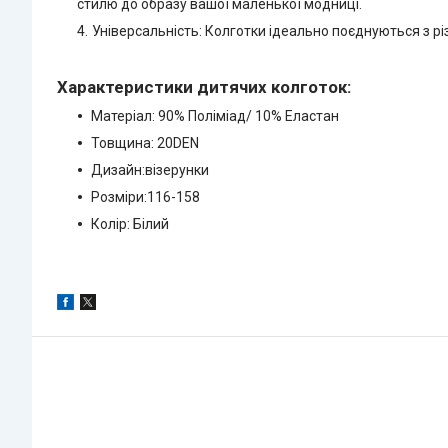
стилю до образу вашої маленької модниці.
Універсальність: Колготки ідеально поєднуються з р
Характеристики дитячих колготок:
Матеріал: 90% Поліміад/ 10% Еластан
Товщина: 20DEN
Дизайн:візерунки
Розміри:116-158
Колір: Білий