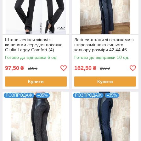
Штани-легінси жіночі з
Легінси-штани зі вставками з
кишенями середня посадка
шкірозамінника синього
Giulia Leggy Comfort (4)
кольору розміри 42 44 46
чорного кольору розміри XS
Готово до відправки 6 од.
Готово до відправки 10 од.
S
97,50
162,50
₴
₴
150 ₴
250 ₴
Купити
Купити
РОЗПРОДАЖ
–35%
РОЗПРОДАЖ
–35%