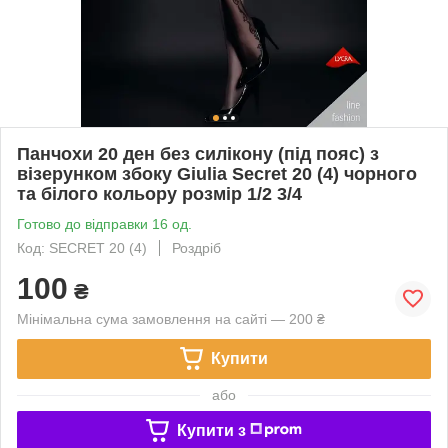
Панчохи 20 ден без силікону (під пояс) з
візерунком збоку Giulia Secret 20 (4) чорного
та білого кольору розмір 1/2 3/4
Готово до відправки 16 од.
Код: SECRET 20 (4)
Роздріб
100
₴
Мінімальна сума замовлення на сайті — 200 ₴
Купити
або
Купити з