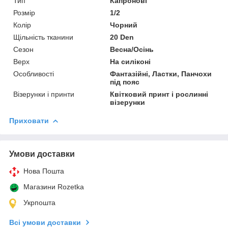
Тип
Капронові
Розмір
1/2
Колір
Чорний
Щільність тканини
20 Den
Сезон
Весна/Осінь
Верх
На силіконі
Особливості
Фантазійні, Ластки, Панчохи
під пояс
Візерунки і принти
Квітковий принт і рослинні
візерунки
Приховати
Умови доставки
Нова Пошта
Магазини Rozetka
Укрпошта
Всі умови доставки