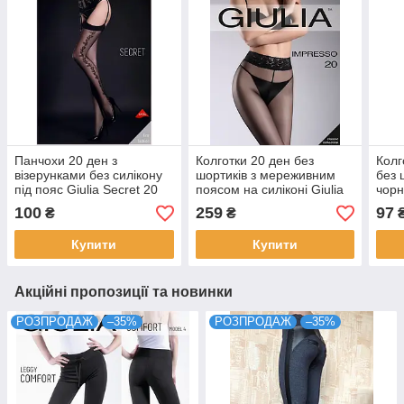
Панчохи 20 ден з
Колготки 20 ден без
Колг
візерунками без силікону
шортиків з мереживним
без 
під пояс Giulia Secret 20
поясом на силіконі Giulia
чорн
чорного кольору розмір
Impresso 20 чорного та
беже
100
259
97
₴
₴
1/2
бежевого кольорів розміри
2 3 
2 3 4
Купити
Купити
Акційні пропозиції та новинки
РОЗПРОДАЖ
–35%
РОЗПРОДАЖ
–35%