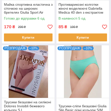
Майка спортивна еластична з
Противарикозні колготки
сіточкою на широких
жіночі моделюючі Gabriella
бретелях Giulia Sport Air
Medica 40 den з екстрактом
чорного та рожевого кольорів
Aloe Vera розмір 2
Готово до відправки 6 од.
В наявності 5 од.
розмір S/M L/XL
170
85
₴
₴
200 ₴
100 ₴
Купити
Купити
РОЗПРОДАЖ
–10%
РОЗПРОДАЖ
–10%
Трусики безшовні на силіконі
Dolores Invisibli бежевого
Трусики-сліпи безшовні Giulia
кольору S L
Slip Basic різні кольори S/M