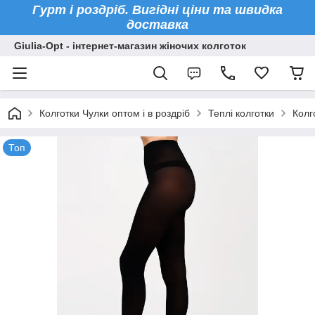
Гурт і роздріб. Вигідні ціни та швидка
доставка
Giulia-Opt - інтернет-магазин жіночих колготок
Колготки Чулки оптом і в роздріб
Теплі колготки
Колг
Топ