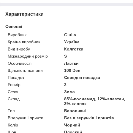
Характеристики
Основні
Виробник
Giulia
Країна виробник
Україна
Вид виробу
Колготки
Міжнародний розмір
S
Особливості
Ластки
Щільність тканини
100 Den
Посадка
Середня посадка
Розмір
2
Сезон
Зима
Склад
85%-полиамид, 12%-эластан,
3%-хлопок
Тип
Бавовняні
Візерунки і принти
Без візерунків і принтів
Колір
Чорний
Шов
Плоский