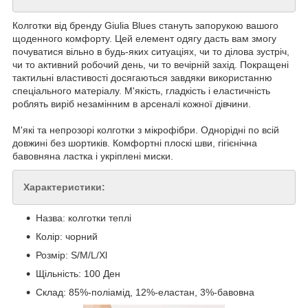
Колготки від бренду Giulia Blues стануть запорукою вашого
щоденного комфорту. Цей елемент одягу дасть вам змогу
почуватися вільно в будь-яких ситуаціях, чи то ділова зустріч,
чи то активний робочий день, чи то вечірній захід. Покращені
тактильні властивості досягаються завдяки використанню
спеціального матеріалу. М'якість, гладкість і еластичність
роблять виріб незамінним в арсеналі кожної дівчини.
М'які та непрозорі колготки з мікрофібри. Однорідні по всій
довжині без шортиків. Комфортні плоскі шви, гігієнічна
бавовняна ластка і укріплені миски.
Характеристики:
Назва: колготки теплі
Колір: чорний
Розмір: S/M/L/Xl
Щільність: 100 Ден
Склад: 85%-поліамід, 12%-еластан, 3%-бавовна