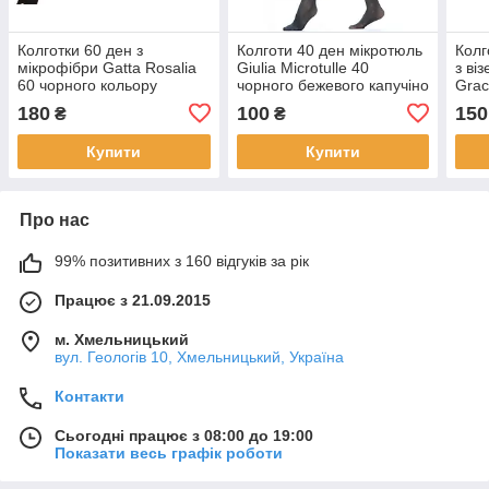
Колготки 60 ден з
Колготи 40 ден мікротюль
Колг
мікрофібри Gatta Rosalia
Giulia Microtulle 40
з ві
60 чорного кольору
чорного бежевого капучіно
Grac
розміри 2 3 4 5
кольорів розміри 2 3 4
синь
180
100
150
₴
₴
2 і 3
Купити
Купити
Про нас
99% позитивних з 160 відгуків за рік
Працює з 21.09.2015
м. Хмельницький
вул. Геологів 10, Хмельницький, Україна
Контакти
Сьогодні працює з 08:00 до 19:00
Показати весь графік роботи