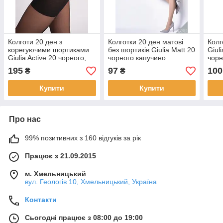
Колготи 20 ден з
Колготки 20 ден матові
Колг
корегуючими шортиками
без шортиків Giulia Matt 20
Giuli
Giulia Active 20 чорного,
чорного капучино
чорн
бежевого, мокко кольорів
бежевого кольорів розміри
коль
195
97
100
₴
₴
розмір 6
2 3 4 5
Купити
Купити
Про нас
99% позитивних з 160 відгуків за рік
Працює з 21.09.2015
м. Хмельницький
вул. Геологів 10, Хмельницький, Україна
Контакти
Сьогодні працює з 08:00 до 19:00