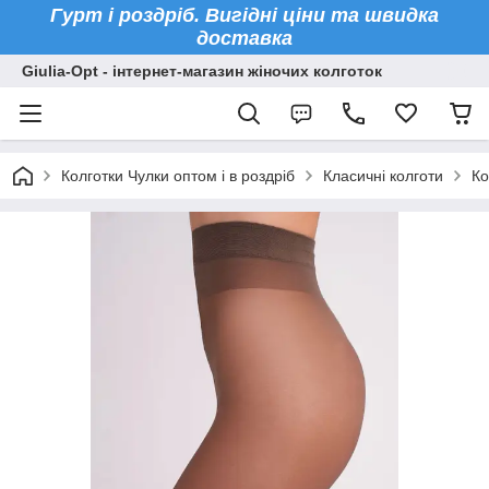
Гурт і роздріб. Вигідні ціни та швидка
доставка
Giulia-Opt - інтернет-магазин жіночих колготок
Колготки Чулки оптом і в роздріб
Класичні колготи
Ко