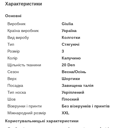
Характеристики
Основні
Виробник
Giulia
Країна виробник
Україна
Вид виробу
Колготки
Тип
Стягуючі
Розмір
3
Колір
Капучино
Щільність тканини
20 Den
Сезон
Весна/Осінь
Верх
Шортики
Посадка
Завищена талія
Тип носка
Укріплений
Шов
Плоский
Візерунки і принти
Без візерунків і принтів
Міжнародний розмір
XXL
Користувальницькі характеристики