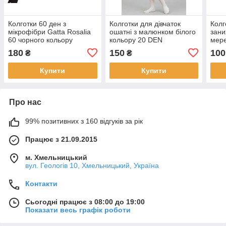
Колготки 60 ден з
Колготки для дівчаток
Колг
мікрофібри Gatta Rosalia
ошатні з малюнком білого
зани
60 чорного кольору
кольору 20 DEN
мер
розміри 2 3 4 5
Giul
180
150
100
₴
₴
капу
2 3 
Купити
Купити
Про нас
99% позитивних з 160 відгуків за рік
Працює з 21.09.2015
м. Хмельницький
вул. Геологів 10, Хмельницький, Україна
Контакти
Сьогодні працює з 08:00 до 19:00
Показати весь графік роботи