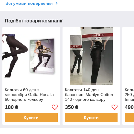
Всі умови повернення
Подібні товари компанії
Колготки 60 ден з
Колготки 140 ден
Колг
мікрофібри Gatta Rosalia
бавовняні Marilyn Cotton
250 
60 чорного кольору
140 чорного кольору
Inna
розміри 2 3 4 5
розміри 2 3 4 5
коль
180
350
490
₴
₴
Купити
Купити