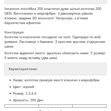
Innamore microfibra 200 еластичні дуже щільні колготки 200
DEN. Виготовлені із мікрофібри. З рівномірною рівною
в'язкою, завдяки 3D технології. Непрозорі, з м'яким
бархатистим ефектом.
Конструкція:
Колготки із класичною посадкою на талії. Однорідні по всій
довжині. Ластовиця з бавовни. З простим круглим з'єднуючим
швом.
Колготки відмінної якості. Ідеально облягають ніжки. У розмірі
5 мають ззаду вставку (два шва).
Характеристики:
Назва: колготки преміум якості класичні з мікрофібри
Цвет: чорний
Розмір: 2,3,4,5
Щільність: 200 Ден