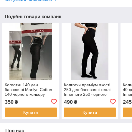
Подібні товари компанії
Колготки 140 ден
Колготки преміум якості
Колг
бавовняні Marilyn Cotton
250 ден бавовняні теплі
40 д
140 чорного кольору
Innamore 250 чорного
Inna
розміри 2 3 4 5
кольору розмір 5
беже
350
490
245
₴
₴
Купити
Купити
Про нас