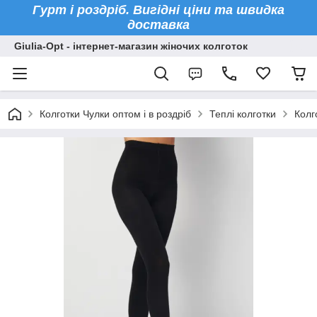
Гурт і роздріб. Вигідні ціни та швидка
доставка
Giulia-Opt - інтернет-магазин жіночих колготок
Колготки Чулки оптом і в роздріб
Теплі колготки
Колг