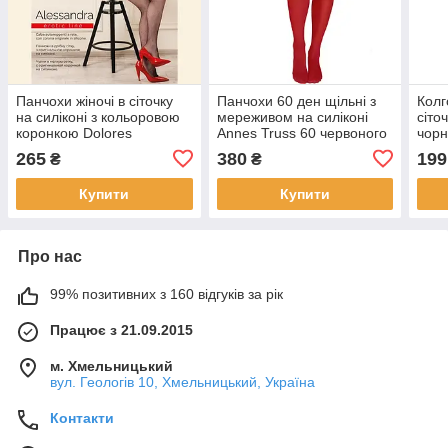
Панчохи жіночі в сіточку
Панчохи 60 ден щільні з
Колг
на силіконі з кольоровою
мереживом на силіконі
сіто
коронкою Dolores
Annes Truss 60 червоного
чорн
Alessandra Rete чорні 1/2
кольору розміри 1/2 3/4
265
380
199
₴
₴
3/4 5/6 - р. 1/2
5/6 7/8 - р. 1/2
Купити
Купити
Про нас
99% позитивних з 160 відгуків за рік
Працює з 21.09.2015
м. Хмельницький
вул. Геологів 10, Хмельницький, Україна
Контакти