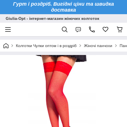
Гурт і роздріб. Вигідні ціни та швидка
доставка
Giulia-Opt - інтернет-магазин жіночих колготок
Колготки Чулки оптом і в роздріб
Жіночі панчохи
Пан