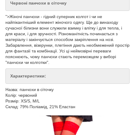
Червоні панчохи в сіточку
">Жіночі панчохи - гідний суперник колгот і чи не
найпікантніший елемент жіночого одягу. Ще до винаходу
сучасної білизни вони служили взимку і влітку і для тепла, і
для краси, і для зручності. Різноманітність починається з
матеріалу і закінчується способом закріплення на нозі.
Забарвлення, візерунки, плетіння дають необмежений простір
для фантазії та комбінації. Усі ці неймовірні переваги
пояснюють, чому панчохи стають переможцем у виборі
"панчохи чи колготки".
Характеристики:
Назва: панчохи в сіточку
Колір: червоний
Розмір: XS/S, M/L
Склад: 79% Поліамід, 21% Еластан