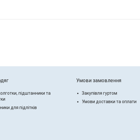
одяг
Умови замовлення
колготки, підштанники та
Закупівля гуртом
тки
Умови доставки та оплати
ики для підлітків