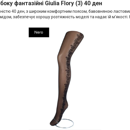
оку фантазійні Giulia Flory (3) 40 ден
ьністю 40 ден, з широким комфортним поясом, бавовняною ластовиц
ідом, забезпечує хорошу розтяжність моделі та надає їй м'якості. 