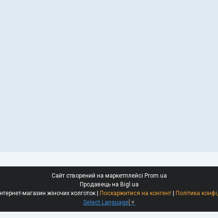
Сайт створений на маркетплейсі
Prom.ua
Продавець на Bigl.ua
Giulia-Opt - інтернет-магазин жіночих колготок |
Поскаржитися на контент
|
Політика конфі
Select Language
▼