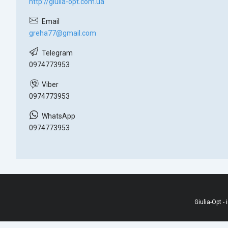
http://giulia-opt.com.ua
greha77@gmail.com
0974773953
0974773953
0974773953