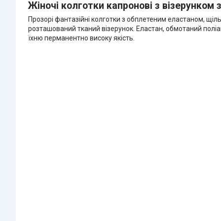
Жіночі колготки капронові з візерунком зб
Прозорі фантазійні колготки з обплетеним еластаном, щіл
розташований тканий візерунок. Еластан, обмотаний поліам
їхню перманентно високу якість.