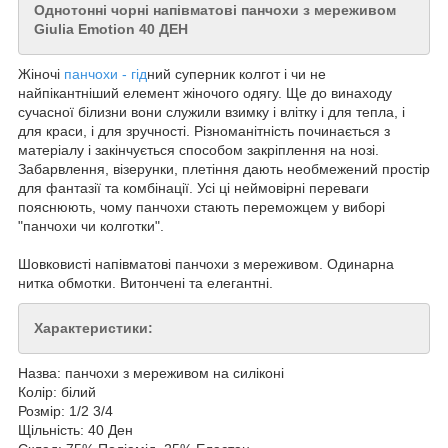
Однотонні чорні напівматові панчохи з мереживом
Giulia Emotion 40 ДЕН
Жіночі
панчохи - гід
ний суперник колгот і чи не
найпікантніший елемент жіночого одягу. Ще до винаходу
сучасної білизни вони служили взимку і влітку і для тепла, і
для краси, і для зручності. Різноманітність починається з
матеріалу і закінчується способом закріплення на нозі.
Забарвлення, візерунки, плетіння дають необмежений простір
для фантазії та комбінації. Усі ці неймовірні переваги
пояснюють, чому панчохи стають переможцем у виборі
"панчохи чи колготки".
Шовковисті напівматові панчохи з мереживом. Одинарна
нитка обмотки. Витончені та елегантні.
Характеристики:
Назва: панчохи з мереживом на силіконі
Колір: білий
Розмір: 1/2 3/4
Щільність: 40 Ден