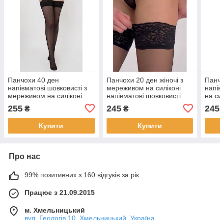
Панчохи 40 ден
Панчохи 20 ден жіночі з
Панч
напівматові шовковисті з
мереживом на силіконі
напі
мереживом на силіконі
напівматові шовковисті
на с
Giulia Emotion 40 чорні
Giulia Emotion 20 чорні
20 бі
255
245
245
₴
₴
бежеві 5/6
бежеві розмір 5/6
Купити
Купити
Про нас
99% позитивних з 160 відгуків за рік
Працює з 21.09.2015
м. Хмельницький
вул. Геологів 10, Хмельницький, Україна