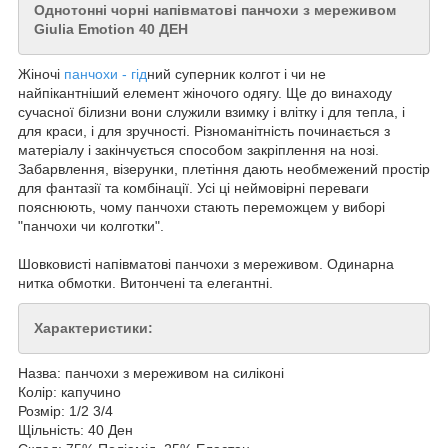
Однотонні чорні напівматові панчохи з мереживом
Giulia Emotion 40 ДЕН
Жіночі
панчохи - гід
ний суперник колгот і чи не
найпікантніший елемент жіночого одягу. Ще до винаходу
сучасної білизни вони служили взимку і влітку і для тепла, і
для краси, і для зручності. Різноманітність починається з
матеріалу і закінчується способом закріплення на нозі.
Забарвлення, візерунки, плетіння дають необмежений простір
для фантазії та комбінації. Усі ці неймовірні переваги
пояснюють, чому панчохи стають переможцем у виборі
"панчохи чи колготки".
Шовковисті напівматові панчохи з мереживом. Одинарна
нитка обмотки. Витончені та елегантні.
Характеристики:
Назва: панчохи з мереживом на силіконі
Колір: капучино
Розмір: 1/2 3/4
Щільність: 40 Ден