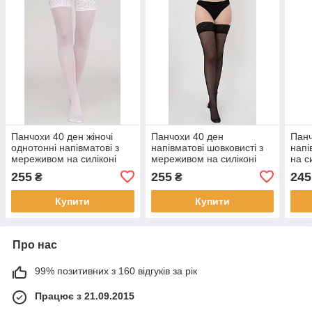
Панчохи 40 ден жіночі
Панчохи 40 ден
Панч
однотонні напівматові з
напівматові шовковисті з
напі
мереживом на силіконі
мереживом на силіконі
на с
Giulia Emotion 40 білі 1/2
Giulia Emotion 40 чорні
20 бі
255
255
245
₴
₴
3/4 - р. 1/2
бежеві 5/6
Купити
Купити
Про нас
99% позитивних з 160 відгуків за рік
Працює з 21.09.2015