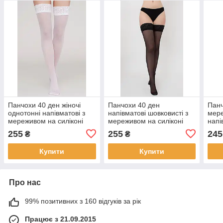
Панчохи 40 ден жіночі
Панчохи 40 ден
Панч
однотонні напівматові з
напівматові шовковисті з
мере
мереживом на силіконі
мереживом на силіконі
напі
Giulia Emotion 40 білі 1/2
Giulia Emotion 40 чорні
Giul
255
255
245
₴
₴
3/4 - р. 1/2
бежеві 5/6
беже
Купити
Купити
Про нас
99% позитивних з 160 відгуків за рік
Працює з 21.09.2015