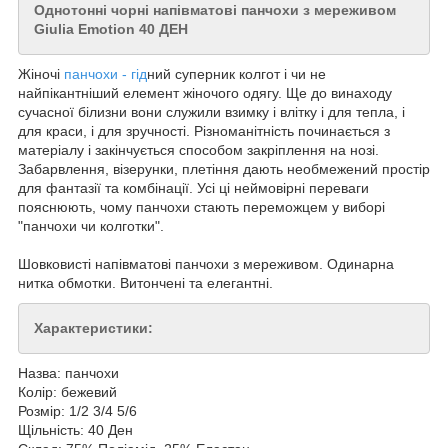
Однотонні чорні напівматові панчохи з мереживом
Giulia Emotion 40 ДЕН
Жіночі
панчохи - гід
ний суперник колгот і чи не
найпікантніший елемент жіночого одягу. Ще до винаходу
сучасної білизни вони служили взимку і влітку і для тепла, і
для краси, і для зручності. Різноманітність починається з
матеріалу і закінчується способом закріплення на нозі.
Забарвлення, візерунки, плетіння дають необмежений простір
для фантазії та комбінації. Усі ці неймовірні переваги
пояснюють, чому панчохи стають переможцем у виборі
"панчохи чи колготки".
Шовковисті напівматові панчохи з мереживом. Одинарна
нитка обмотки. Витончені та елегантні.
Характеристики:
Назва: панчохи
Колір: бежевий
Розмір: 1/2 3/4 5/6
Щільність: 40 Ден