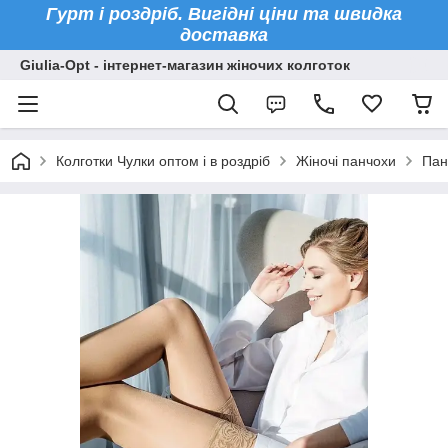
Гурт і роздріб. Вигідні ціни та швидка
доставка
Giulia-Opt - інтернет-магазин жіночих колготок
Колготки Чулки оптом і в роздріб
Жіночі панчохи
Пан