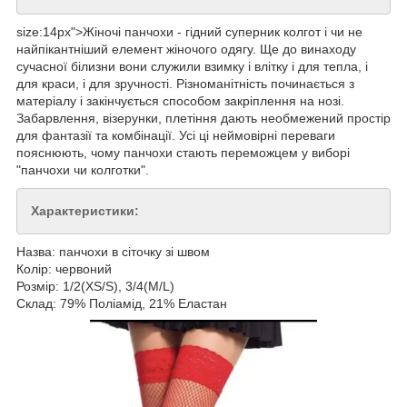
size:14px">Жіночі панчохи - гідний суперник колгот і чи не
найпікантніший елемент жіночого одягу. Ще до винаходу
сучасної білизни вони служили взимку і влітку і для тепла, і
для краси, і для зручності. Різноманітність починається з
матеріалу і закінчується способом закріплення на нозі.
Забарвлення, візерунки, плетіння дають необмежений простір
для фантазії та комбінації. Усі ці неймовірні переваги
пояснюють, чому панчохи стають переможцем у виборі
"панчохи чи колготки".
Характеристики:
Назва: панчохи в сіточку зі швом
Колір: червоний
Розмір: 1/2(XS/S), 3/4(M/L)
Склад: 79% Поліамід, 21% Еластан