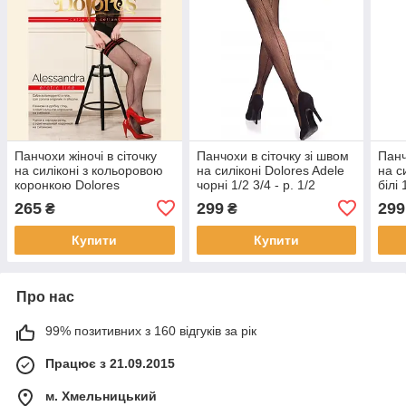
Панчохи жіночі в сіточку
Панчохи в сіточку зі швом
Панч
на силіконі з кольоровою
на силіконі Dolores Adele
на с
коронкою Dolores
чорні 1/2 3/4 - р. 1/2
білі 
Alessandra Rete чорні 1/2
265
299
299
₴
₴
3/4 5/6 - р. 1/2
Купити
Купити
Про нас
99% позитивних з 160 відгуків за рік
Працює з 21.09.2015
м. Хмельницький