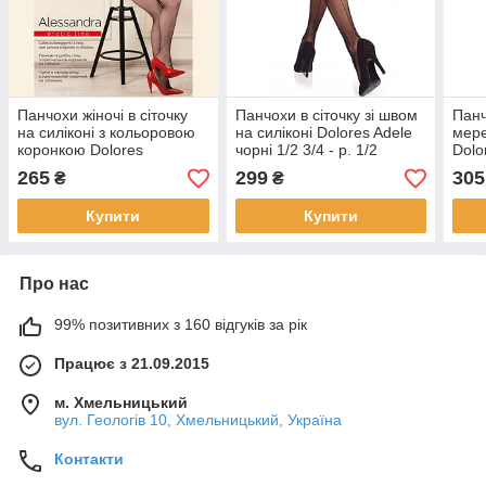
Панчохи жіночі в сіточку
Панчохи в сіточку зі швом
Панч
на силіконі з кольоровою
на силіконі Dolores Adele
мере
коронкою Dolores
чорні 1/2 3/4 - р. 1/2
Dolo
Alessandra Rete чорні 1/2
черв
265
299
305
₴
₴
3/4 5/6 - р. 1/2
чорн
3/4 -
Купити
Купити
Про нас
99% позитивних з 160 відгуків за рік
Працює з 21.09.2015
м. Хмельницький
вул. Геологів 10, Хмельницький, Україна
Контакти