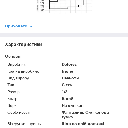
Приховати
Характеристики
Основні
Виробник
Dolores
Країна виробник
Італія
Вид виробу
Панчохи
Тип
Сітка
Розмір
1/2
Колір
Білий
Верх
На силіконі
Особливості
Фантазійні, Силіконова
гумка
Візерунки і принти
Шов по всій довжині