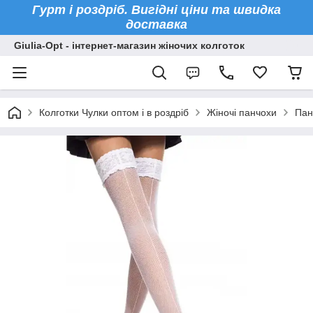
Гурт і роздріб. Вигідні ціни та швидка
доставка
Giulia-Opt - інтернет-магазин жіночих колготок
Колготки Чулки оптом і в роздріб
Жіночі панчохи
Панч