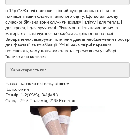
e:14px">Жіночі панчохи - гідний суперник колгот і чи не
найпікантніший елемент жіночого одягу. Ще до винаходу
сучасної білизни вони служили взимку і влітку і для тепла, і
для краси, і для зручності. Різноманітність починається з
матеріалу і закінчується способом закріплення на нозі.
Забарвлення, візерунки, плетіння дають необмежений простір
для фантазії та комбінації. Усі ці неймовірні переваги
пояснюють, чому панчохи стають переможцем у виборі
"панчохи чи колготки".
Характеристики:
Назва: панчохи в сіточку зі швом
Колір: білий
Розмір: 1/2(XS/S), 3/4(M/L)
Склад: 79% Поліамід, 21% Еластан