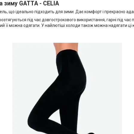
на зиму GATTA - CELIA
дель, що ідеально підходить для зими. Дає комфорт і прекрасно адап
озтягуються під час довгострокового використання, гарні під час 
який її можна одягати. У найлютіші холоди також можна надягати ці