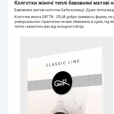
Колготки жіночі теплі бавовняні матові 
Бавовняні, матові колготки Gatta колекції. Дуже тепла мо
Колготки жіночі GATTA - CELIA добре тримають форму, не р
універсальною і практично не має обмежень в одязі, під 
тепло і захистить вас від холодного вітру.