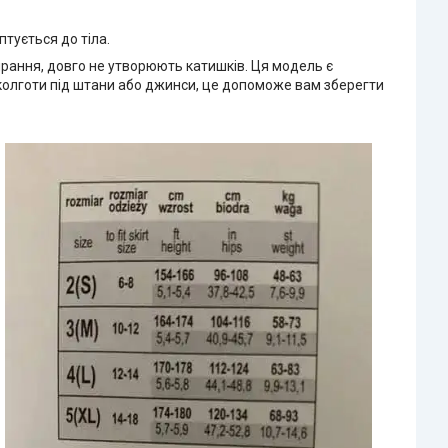
тується до тіла.
прання, довго не утворюють катишків. Ця модель є
 колготи під штани або джинси, це допоможе вам зберегти