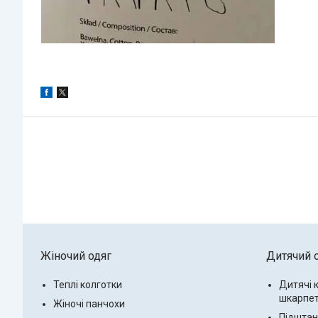
Жіночий одяг
Дитячий 
Теплі колготки
Дитячі 
шкарпе
Жіночі панчохи
Підштанн