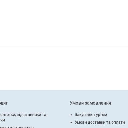
одяг
Умови замовлення
колготки, підштанники та
Закупівля гуртом
тки
Умови доставки та оплати
ики для підлітків