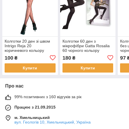
Колготки 20 ден зі швом
Колготки 60 ден з
Колг
Intrigo Reja 20
мікрофібри Gatta Rosalia
без 
коричневого кольору
60 чорного кольору
чорн
розміри 2 3 4
розміри 2 3 4 5
беже
100
180
97
₴
₴
2 3 
Купити
Купити
Про нас
99% позитивних з 160 відгуків за рік
Працює з 21.09.2015
м. Хмельницький
вул. Геологів 10, Хмельницький, Україна