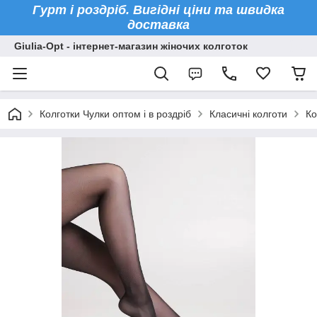
Гурт і роздріб. Вигідні ціни та швидка
доставка
Giulia-Opt - інтернет-магазин жіночих колготок
Колготки Чулки оптом і в роздріб
Класичні колготи
Ко