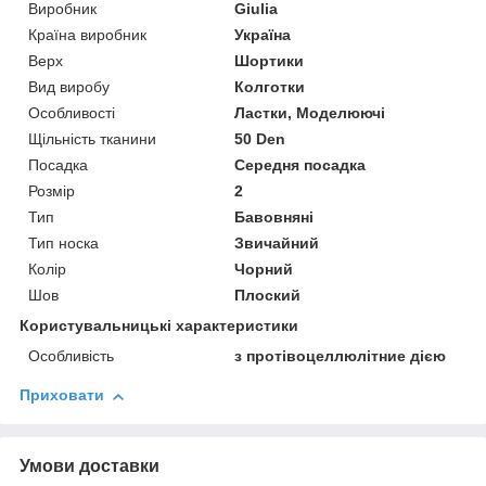
Виробник
Giulia
Країна виробник
Україна
Верх
Шортики
Вид виробу
Колготки
Особливості
Ластки, Моделюючі
Щільність тканини
50 Den
Посадка
Середня посадка
Розмір
2
Тип
Бавовняні
Тип носка
Звичайний
Колір
Чорний
Шов
Плоский
Користувальницькі характеристики
Особливість
з протівоцеллюлітние дією
Приховати
Умови доставки