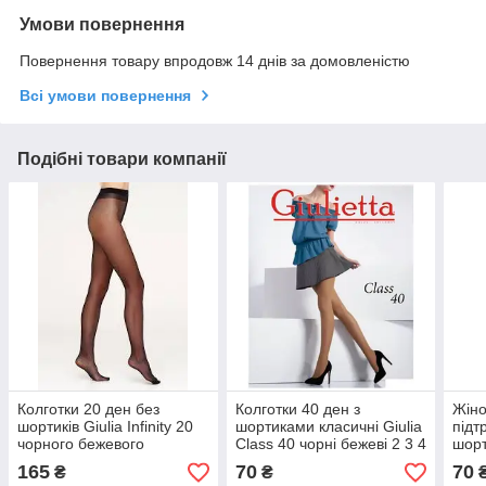
Умови повернення
Повернення товару впродовж 14 днів за домовленістю
Всі умови повернення
Подібні товари компанії
Колготки 20 ден без
Колготки 40 ден з
Жіно
шортиків Giulia Infinity 20
шортиками класичні Giulia
підт
чорного бежевого
Class 40 чорні бежеві 2 3 4
шорт
капучино кольорів розміри
5
2
165
70
70
₴
₴
2 3 4 5