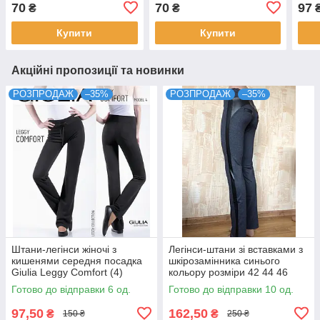
чорні бежеві мокко
2
беже
70
70
97
₴
₴
кольорів розмір 6
2 3 
Купити
Купити
Акційні пропозиції та новинки
РОЗПРОДАЖ
–35%
РОЗПРОДАЖ
–35%
Штани-легінси жіночі з
Легінси-штани зі вставками з
кишенями середня посадка
шкірозамінника синього
Giulia Leggy Comfort (4)
кольору розміри 42 44 46
чорного кольору розміри XS
Готово до відправки 6 од.
Готово до відправки 10 од.
S
97,50
162,50
₴
₴
150 ₴
250 ₴