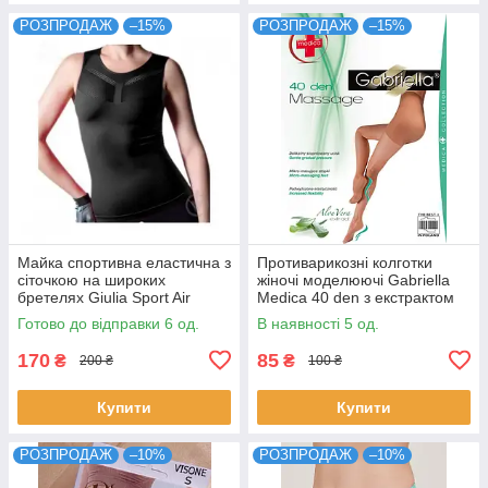
РОЗПРОДАЖ
–15%
РОЗПРОДАЖ
–15%
Майка спортивна еластична з
Противарикозні колготки
сіточкою на широких
жіночі моделюючі Gabriella
бретелях Giulia Sport Air
Medica 40 den з екстрактом
чорного та рожевого кольорів
Aloe Vera розмір 2
Готово до відправки 6 од.
В наявності 5 од.
розмір S/M L/XL
170
85
₴
₴
200 ₴
100 ₴
Купити
Купити
РОЗПРОДАЖ
–10%
РОЗПРОДАЖ
–10%