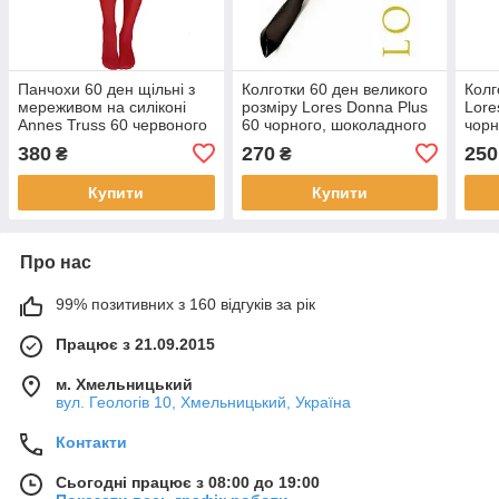
Панчохи 60 ден щільні з
Колготки 60 ден великого
Колг
мереживом на силіконі
розміру Lores Donna Plus
Lore
Annes Truss 60 червоного
60 чорного, шоколадного
чорн
кольору розміри 1/2 3/4
та бежевого кольорів
5/6 
380
270
250
₴
₴
5/6 7/8 - р. 1/2
розмір 6
Купити
Купити
Про нас
99% позитивних з 160 відгуків за рік
Працює з 21.09.2015
м. Хмельницький
вул. Геологів 10, Хмельницький, Україна
Контакти
Сьогодні працює з 08:00 до 19:00