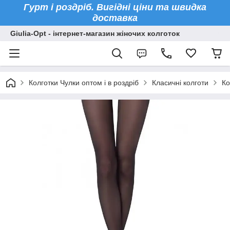
Гурт і роздріб. Вигідні ціни та швидка
доставка
Giulia-Opt - інтернет-магазин жіночих колготок
Колготки Чулки оптом і в роздріб
Класичні колготи
Ко