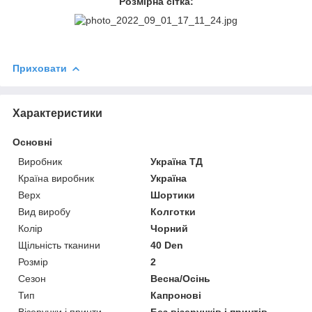
Розмірна сітка:
Приховати
Характеристики
Основні
Виробник
Україна ТД
Країна виробник
Україна
Верх
Шортики
Вид виробу
Колготки
Колір
Чорний
Щільність тканини
40 Den
Розмір
2
Сезон
Весна/Осінь
Тип
Капронові
Візерунки і принти
Без візерунків і принтів