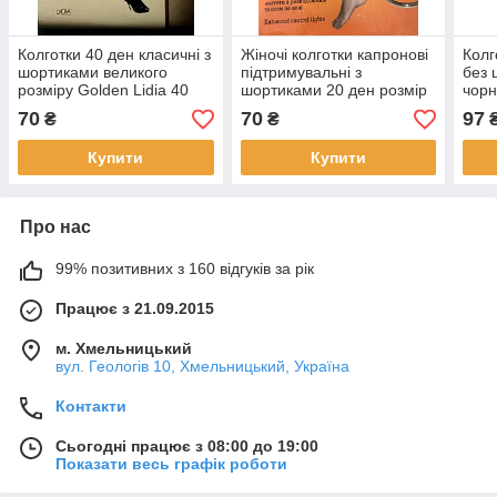
Колготки 40 ден класичні з
Жіночі колготки капронові
Колг
шортиками великого
підтримувальні з
без 
розміру Golden Lidia 40
шортиками 20 ден розмір
чорн
чорні бежеві мокко
2
беже
70
70
97
₴
₴
кольорів розмір 6
2 3 
Купити
Купити
Про нас
99% позитивних з 160 відгуків за рік
Працює з 21.09.2015
м. Хмельницький
вул. Геологів 10, Хмельницький, Україна
Контакти
Сьогодні працює з 08:00 до 19:00
Показати весь графік роботи