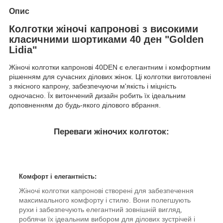
Опис
Колготки жіночі капронові з високими
класичними шортиками 40 ден "Golden
Lidia"
Жіночі колготки капронові 40DEN є елегантним і комфортним
рішенням для сучасних ділових жінок. Ці колготки виготовлені
з якісного капрону, забезпечуючи м'якість і міцність
одночасно. Їх витончений дизайн робить їх ідеальним
доповненням до будь-якого ділового вбрання.
Переваги жіночих колготок:
Комфорт і елегантність:
Жіночі колготки капронові створені для забезпечення
максимального комфорту і стилю. Вони полегшують
рухи і забезпечують елегантний зовнішній вигляд,
роблячи їх ідеальним вибором для ділових зустрічей і