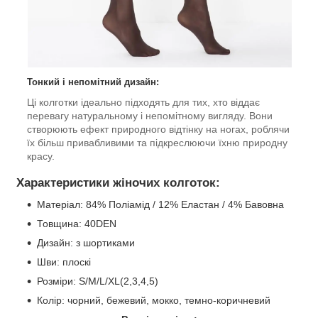
Тонкий і непомітний дизайн:
Ці колготки ідеально підходять для тих, хто віддає
перевагу натуральному і непомітному вигляду. Вони
створюють ефект природного відтінку на ногах, роблячи
їх більш привабливими та підкреслюючи їхню природну
красу.
Характеристики жіночих колготок:
Матеріал: 84% Поліамід / 12% Еластан / 4% Бавовна
Товщина: 40DEN
Дизайн: з шортиками
Шви: плоскі
Розміри: S/M/L/XL(2,3,4,5)
Колір: чорний, бежевий,
мокко, темно-коричневий