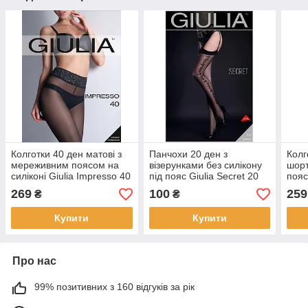
Колготки 40 ден матові з
Панчохи 20 ден з
Колг
мереживним поясом на
візерунками без силікону
шорт
силіконі Giulia Impresso 40
під пояс Giulia Secret 20
пояс
чорні бежеві розміри 2 3 4
чорного кольору розмір
Impr
269
100
259
₴
₴
1/2
беже
2 3 
Купити
Купити
Про нас
99% позитивних з 160 відгуків за рік