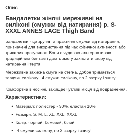
Опис
Бандалетки жіночі мереживні на
силіконі (смужки від натирання) р. S-
XXXL ANNES LACE Thigh Band
Бандалетки - це зручні та практичні смужки від натирання,
призначені для використання під час фізичної активності або
тривалих прогулянок. Вони є чудовою альтернативою
традиційним бинтам і дають змогу захистити шкіру від
натирання і тертя.
Мереживна захисна смуга на стегна, добре тримається
завдяки силікону:
4 смужки силікону, по 2 зверху і знизу!
Комфортна в носінні, захищає чутливі місця від подразнення.
Характеристики:
Матеріал: поліестер - 90%, еластан 10%
Розміри: S, M, L, XL, XXL, XXXL
Колір: чорний, бежевий, білий
4 смужки силікону, по 2 зверху і знизу!