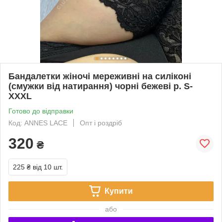
Бандалетки жіночі мереживні на силіконі
(смужки від натирання) чорні бежеві р. S-
XXXL
Готово до відправки
Код: ANNES LACE
Опт і роздріб
320
₴
225 ₴
від 10 шт.
Купити
або