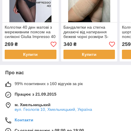
Колготки 40 ден матові з
Бандалетки на стегна
Колг
мереживним поясом на
дихаючі від натирання
шорт
силіконі Giulia Impresso 40
бежеві чорні розміри S-
пояс
чорні бежеві розміри 2 3 4
XXXL
Impr
269
340
259
₴
₴
беже
2 3 
Купити
Купити
Про нас
99% позитивних з 160 відгуків за рік
Працює з 21.09.2015
м. Хмельницький
вул. Геологів 10, Хмельницький, Україна
Контакти
Сьогодні працює з 08:00 до 19:00