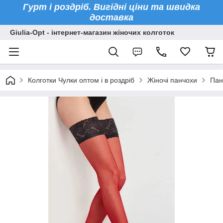
Гурт і роздріб. Вигідні ціни та швидка
доставка
Giulia-Opt - інтернет-магазин жіночих колготок
Колготки Чулки оптом і в роздріб
Жіночі панчохи
Пан