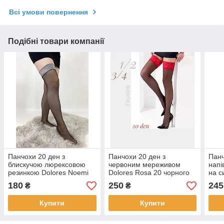
Всі умови повернення
Подібні товари компанії
Панчохи 20 ден з
Панчохи 20 ден з
Панч
блискучою люрексовою
червоним мереживом
напі
резинкою Dolores Noemi
Dolores Rosa 20 чорного
на с
20 чорного кольору 1/2
кольору розміри 1/2 3/4 -
20 бі
180
250
245
₴
₴
p.1/2
Купити
Купити