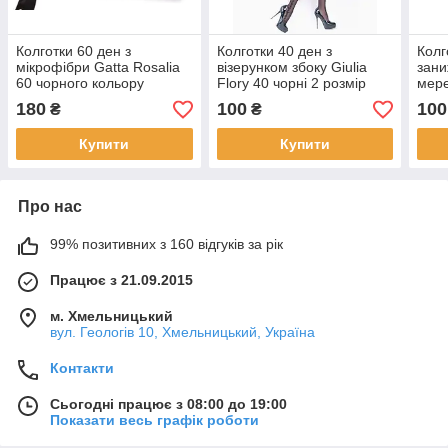
Колготки 60 ден з
Колготки 40 ден з
Колг
мікрофібри Gatta Rosalia
візерунком збоку Giulia
зани
60 чорного кольору
Flory 40 чорні 2 розмір
мер
розміри 2 3 4 5
Giul
180
100
100
₴
₴
капу
2 3 
Купити
Купити
Про нас
99% позитивних з 160 відгуків за рік
Працює з 21.09.2015
м. Хмельницький
вул. Геологів 10, Хмельницький, Україна
Контакти
Сьогодні працює з 08:00 до 19:00
Показати весь графік роботи