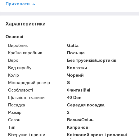
Приховати
Характеристики
Основні
Виробник
Gatta
Країна виробник
Польща
Верх
Без трусиків/шортиків
Вид виробу
Колготки
Колір
Чорний
Міжнародний розмір
S
Особливості
Фантазійні
Щільність тканини
40 Den
Посадка
Середня посадка
Розмір
2
Сезон
Весна/Осінь
Тип
Капронові
Візерунки і принти
Квітковий принт і рослинні