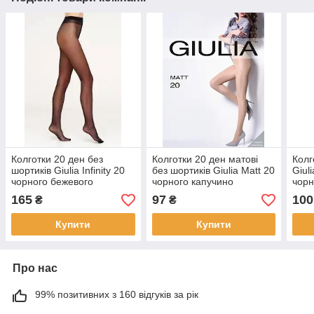
Колготки 20 ден без
Колготки 20 ден матові
Колг
шортиків Giulia Infinity 20
без шортиків Giulia Matt 20
Giuli
чорного бежевого
чорного капучино
чорн
капучино кольорів розміри
бежевого кольорів розміри
коль
165
97
100
₴
₴
2 3 4 5
2 3 4 5
Купити
Купити
Про нас
99% позитивних з 160 відгуків за рік