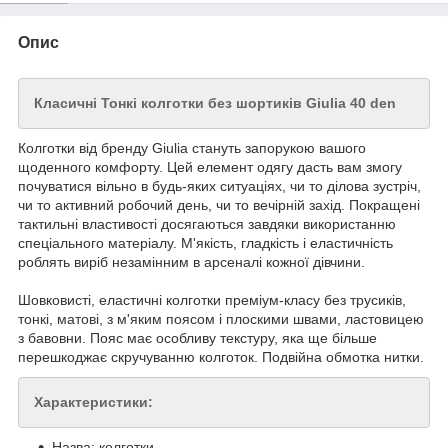
Опис
Класичні Тонкі колготки без шортиків Giulia 40 den
Колготки від бренду Giulia стануть запорукою вашого
щоденного комфорту. Цей елемент одягу дасть вам змогу
почуватися вільно в будь-яких ситуаціях, чи то ділова зустріч,
чи то активний робочий день, чи то вечірній захід. Покращені
тактильні властивості досягаються завдяки використанню
спеціального матеріалу. М'якість, гладкість і еластичність
роблять виріб незамінним в арсеналі кожної дівчини.
Шовковисті, еластичні колготки преміум-класу без трусиків,
тонкі, матові, з м'яким поясом і плоскими швами, ластовицею
з бавовни. Пояс має особливу текстуру, яка ще більше
перешкоджає скручуванню колготок. Подвійна обмотка нитки.
Характеристики:
Назва: колготки