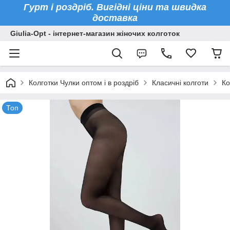
Гурт і роздріб. Вигідні ціни та швидка
доставка
Giulia-Opt - інтернет-магазин жіночих колготок
Колготки Чулки оптом і в роздріб
Класичні колготи
Ко
Топ