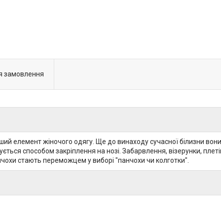
я замовлення
іший елемент жіночого одягу. Ще до винаходу сучасної білизни вони сл
нчується способом закріплення на нозі. Забарвлення, візерунки, пл
анчохи стають переможцем у виборі "панчохи чи колготки".