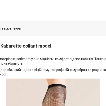
я замовлення
Kabarette collant model
матеріалів, забезпечуючи міцність і комфорт під час носіння. Тонка
привабливість.
рдероба, який надає офіційному та професійному вбранню родзинки
ості.