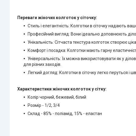
Переваги жіночих колготок у сіточку:
Стиль і елегантність: Колготки в сіточку надають ва
Професійний вигляд: Вони ідеально доповнюють ділов
Унікальність: Сітчаста текстура колготок створює цік
Комфорт і посадка: Колготки мають гарну еластичніст
Універсальність: Їх можна використовувати як у ділов
для різних заходів.
Легкий догляд: Колготки в сіточку легко перуться і ш
Характеристики жіночих колготок у сітку:
Колір чорний, бежевий, білий
Розмір - 1/2, 3/4
Склад - 85% - поліамід, 15% - еластан