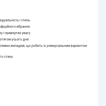
дуальність і стиль.
офіційного вбрання.
у і привертає увагу.
отягом усього дня.
обливих випадків, що робить їх універсальним варіантом
го стану.