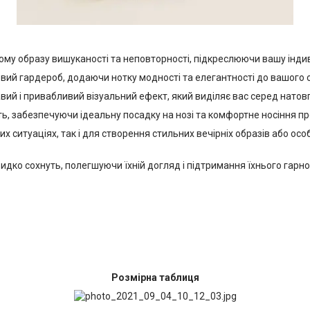
шому образу вишуканості та неповторності, підкреслюючи вашу індиві
ий гардероб, додаючи нотку модності та елегантності до вашого 
авий і привабливий візуальний ефект, який виділяє вас серед натовп
ь, забезпечуючи ідеальну посадку на нозі та комфортне носіння пр
их ситуаціях, так і для створення стильних вечірніх образів або ос
видко сохнуть, полегшуючи їхній догляд і підтримання їхнього гарно
Розмірна таблиця