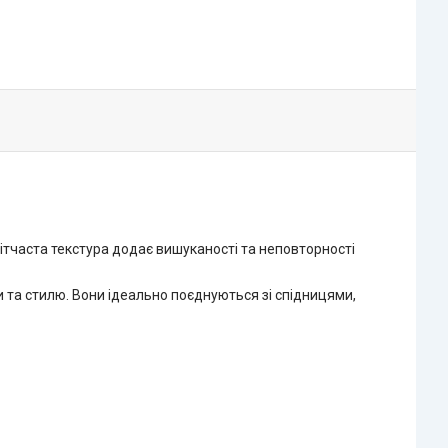
 сітчаста текстура додає вишуканості та неповторності
 та стилю. Вони ідеально поєднуються зі спідницями,