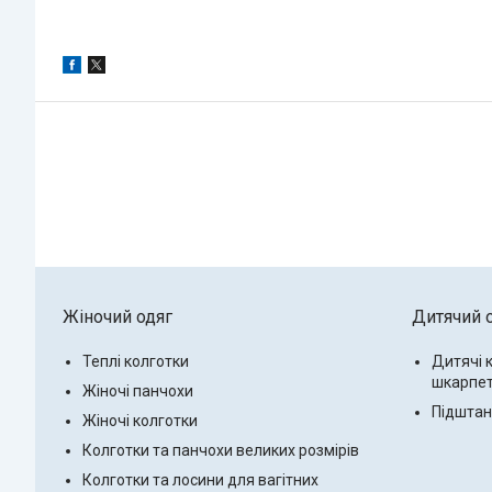
Жіночий одяг
Дитячий 
Теплі колготки
Дитячі 
шкарпе
Жіночі панчохи
Підштанн
Жіночі колготки
Колготки та панчохи великих розмірів
Колготки та лосини для вагітних