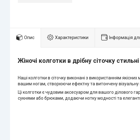
Опис
Характеристики
Інформація дл
Жіночі колготки в дрібну сіточку стильні 
Наші колготки в сіточку виконані з використанням якісних 
вашим ногам, створюючи ефектну та витончену візуальну 
Ці колготки є чудовим аксесуаром для вашого ділового га
сукнями або брюками, додаючи нотку модності та елегантн