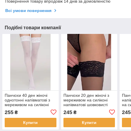
Повернення товару впродовж 14 днів за домовленістю
Всі умови повернення
Подібні товари компанії
Панчохи 40 ден жіночі
Панчохи 20 ден жіночі з
Панч
однотонні напівматові з
мереживом на силіконі
напі
мереживом на силіконі
напівматові шовковисті
на с
Giulia Emotion 40 білі 1/2
Giulia Emotion 20 чорні
20 бі
255
245
245
₴
₴
3/4 - р. 1/2
бежеві розмір 5/6
Купити
Купити