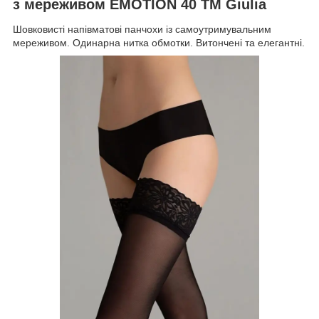
з мереживом EMOTION 40 ТМ Giulia
Шовковисті напівматові панчохи із самоутримувальним
мереживом. Одинарна нитка обмотки. Витончені та елегантні.