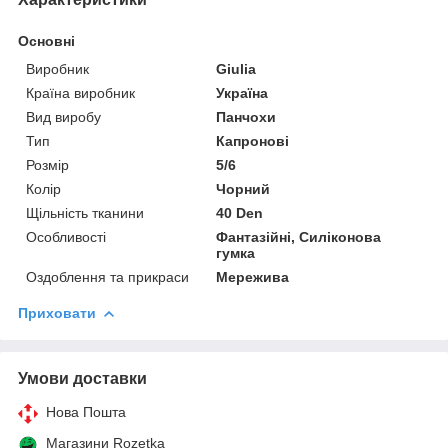
Основні
Виробник
Giulia
Країна виробник
Україна
Вид виробу
Панчохи
Тип
Капронові
Розмір
5/6
Колір
Чорний
Щільність тканини
40 Den
Особливості
Фантазійні, Силіконова
гумка
Оздоблення та прикраси
Мережива
Приховати
Умови доставки
Нова Пошта
Магазини Rozetka