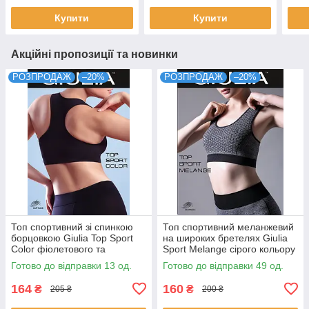
Купити
Купити
Акційні пропозиції та новинки
РОЗПРОДАЖ
–20%
РОЗПРОДАЖ
–20%
Топ спортивний зі спинкою
Топ спортивний меланжевий
борцовкою Giulia Top Sport
на широких бретелях Giulia
Color фіолетового та
Sport Melange сірого кольору
рубінового кольорів р S/M
розміри S M L
Готово до відправки 13 од.
Готово до відправки 49 од.
164
160
₴
₴
205 ₴
200 ₴