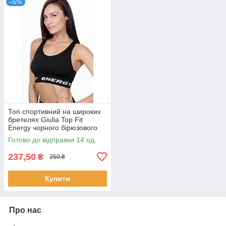
–5%
Топ спортивний на широких
бретелях Giulia Top Fit
Energy чорного бірюзового
синього кольорів розмір S/M
Готово до відправки 14 од.
237,50
₴
250 ₴
Купити
Про нас