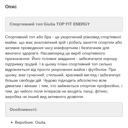
Опис
Спортивний топ Giulia TOP FIT ENERGY
Спортивний топ або бра - це укорочений різновид спортивної
майки, що має анатомічний крій і робить заняття спортом або
активне проведення часу комфортним і безпечним для
жіночого здоров'я. Насамперед це виріб спортивного
призначення. Його головне завдання - забезпечити хорошу
підтримку грудей. І в цьому плані спортивний топ сильно
відрізняється від просто укорочених майок і футболок. При
цьому, має сучасний, стильний, красивий вигляд і забезпечує
більше свободи дій. Чудово підходить абсолютно всім
дівчатам і жінкам: і тим, хто займається спортом професійно, і
тим, до чийого поля інтересів не входять танці, фітнес,
аеробіка чи інший вид активного дозвілля.
Особливості:
Виробник: Giulia