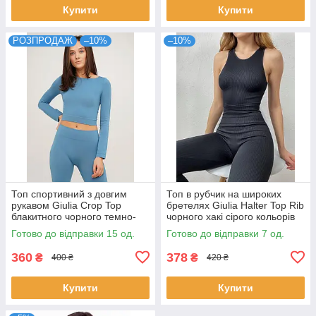
Купити
Купити
РОЗПРОДАЖ
–10%
–10%
Топ спортивний з довгим
Топ в рубчик на широких
рукавом Giulia Crop Top
бретелях Giulia Halter Top Rib
блакитного чорного темно-
чорного хакі сірого кольорів
синього бордового кольорів
розміри S/M L/XL
Готово до відправки 15 од.
Готово до відправки 7 од.
розміри S/M L/XL
360
378
₴
₴
400 ₴
420 ₴
Купити
Купити