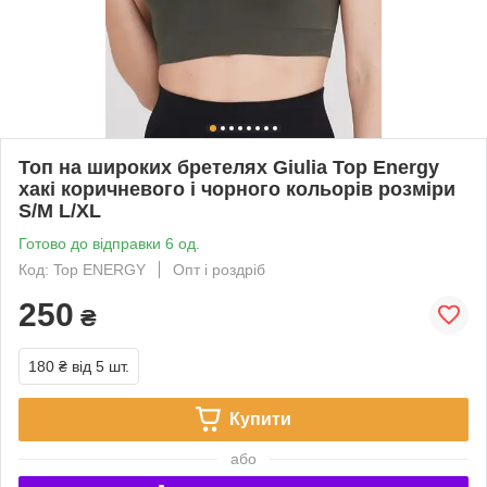
Топ на широких бретелях Giulia Top Energy
хакі коричневого і чорного кольорів розміри
S/M L/XL
Готово до відправки 6 од.
Код: Top ENERGY
Опт і роздріб
250
₴
180 ₴
від 5 шт.
Купити
або