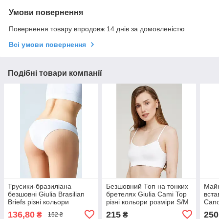
Умови повернення
Повернення товару впродовж 14 днів за домовленістю
Всі умови повернення
Подібні товари компанії
Трусики-бразиліана
Безшовний Топ на тонких
Майк
безшовні Giulia Brasilian
бретелях Giulia Cami Top
вста
Briefs різні кольори
різні кольори розміри S/M
Cano
розміри S/M L/XL
L/XL
коль
136,80
215
250
₴
₴
152 ₴