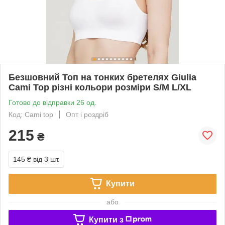
Безшовний Топ на тонких бретелях Giulia
Cami Top різні кольори розміри S/M L/XL
Готово до відправки 26 од.
Код: Cami top
Опт і роздріб
215
₴
145 ₴
від 3 шт.
Купити
або
Купити з