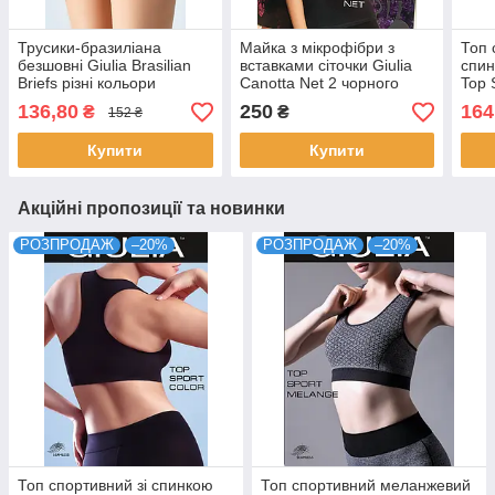
Трусики-бразиліана
Майка з мікрофібри з
Топ 
безшовні Giulia Brasilian
вставками сіточки Giulia
спин
Briefs різні кольори
Canotta Net 2 чорного
Top 
розміри S/M L/XL
кольору розміри M L XL
фіол
136,80
250
164
₴
₴
152 ₴
коль
Купити
Купити
Акційні пропозиції та новинки
РОЗПРОДАЖ
–20%
РОЗПРОДАЖ
–20%
Топ спортивний зі спинкою
Топ спортивний меланжевий