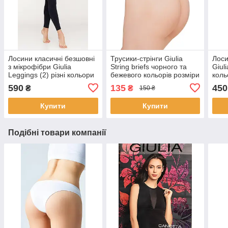
Лосини класичні безшовні
Трусики-стрінги Giulia
Лоси
з мікрофібри Giulia
String briefs чорного та
Giuli
Leggings (2) різні кольори
бежевого кольорів розміри
коль
S/M - L/XL
S M L
590
135
450
₴
₴
150 ₴
Купити
Купити
Подібні товари компанії