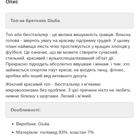
Опис
Топ на бретелях Giulia
Топ або бюстгальтер - це велика вишуканість гравців. Власна
голова - зверніть увагу на красиву підтримку грудей. У цьому
плані найвища якість чітко простежується у кращих хлопців у
футболі. Це означає, що ви можете створити сучасний,
стильний, красивий і вузькоспеціалізований об'єкт дії.
Прекрасно підходить абсолютно вівушкам і жінкам: і тим, хто
займається спортом паут ересів, не входять танці, фітнес,
аробіка або інший вид активного досуга.
Жіночий красивий топ - бюстгальтер з м'якими
мікроволокнами без проблем. З цієї причини ніхто не любить
нижню білизну з шортами. Легкий і м'який.
Особливості:
Виробник: Giulia
Матеріали: поліамід 93%, еластан 7%