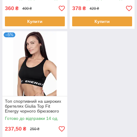
розміри S/M L/XL
360
378
₴
₴
400 ₴
420 ₴
Купити
Купити
–5%
Топ спортивний на широких
бретелях Giulia Top Fit
Energy чорного бірюзового
синього кольорів розмір S/M
Готово до відправки 14 од.
237,50
₴
250 ₴