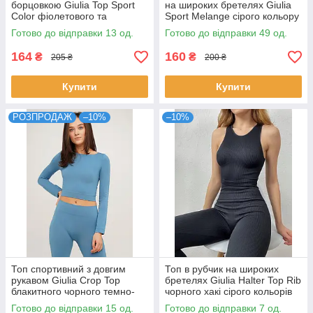
борцовкою Giulia Top Sport
на широких бретелях Giulia
Color фіолетового та
Sport Melange сірого кольору
рубінового кольорів р S/M
розміри S M L
Готово до відправки 13 од.
Готово до відправки 49 од.
164
160
₴
₴
205 ₴
200 ₴
Купити
Купити
РОЗПРОДАЖ
–10%
–10%
Топ спортивний з довгим
Топ в рубчик на широких
рукавом Giulia Crop Top
бретелях Giulia Halter Top Rib
блакитного чорного темно-
чорного хакі сірого кольорів
синього бордового кольорів
розміри S/M L/XL
Готово до відправки 15 од.
Готово до відправки 7 од.