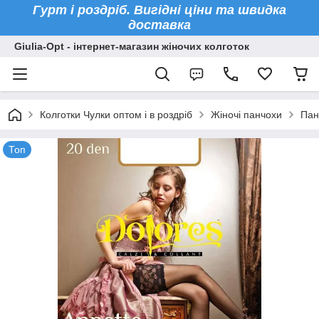
Гурт і роздріб. Вигідні ціни та швидка
доставка
Giulia-Opt - інтернет-магазин жіночих колготок
Колготки Чулки оптом і в роздріб
Жіночі панчохи
Пан
Топ