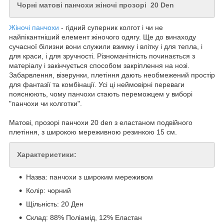
Чорні матові панчохи жіночі прозорі 20 Den
Жіночі панчохи
- гідний суперник колгот і чи не
найпікантніший елемент жіночого одягу. Ще до винаходу
сучасної білизни вони служили взимку і влітку і для тепла, і
для краси, і для зручності. Різноманітність починається з
матеріалу і закінчується способом закріплення на нозі.
Забарвлення, візерунки, плетіння дають необмежений простір
для фантазії та комбінації. Усі ці неймовірні переваги
пояснюють, чому панчохи стають переможцем у виборі
"панчохи чи колготки".
Матові, прозорі панчохи 20 den з еластаном подвійного
плетіння, з широкою мереживною резинкою 15 см.
Характеристики:
Назва: панчохи з широким мереживом
Колір: чорний
Щільність: 20 Ден
Склад: 88% Поліамід, 12% Еластан