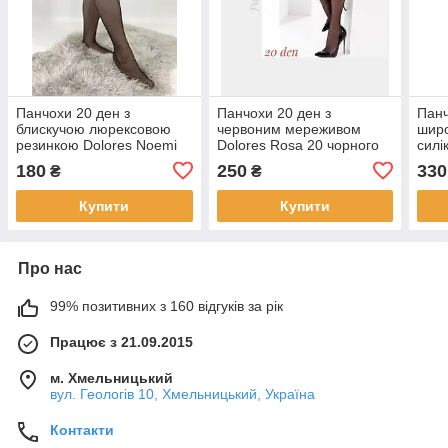
Панчохи 20 ден з
Панчохи 20 ден з
Панч
блискучою люрексовою
червоним мереживом
шир
резинкою Dolores Noemi
Dolores Rosa 20 чорного
силі
20 чорного кольору 1/2
кольору розміри 1/2 3/4 -
різн
180
250
330
₴
₴
p.1/2
3/4
Купити
Купити
Про нас
99% позитивних з 160 відгуків за рік
Працює з 21.09.2015
м. Хмельницький
вул. Геологів 10, Хмельницький, Україна
Контакти