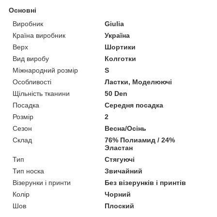
Основні
Виробник
Giulia
Країна виробник
Україна
Верх
Шортики
Вид виробу
Колготки
Міжнародний розмір
S
Особливості
Ластки, Моделюючі
Щільність тканини
50 Den
Посадка
Середня посадка
Розмір
2
Сезон
Весна/Осінь
Склад
76% Полиамид / 24%
Эластан
Тип
Стягуючі
Тип носка
Звичайний
Візерунки і принти
Без візерунків і принтів
Колір
Чорний
Шов
Плоский