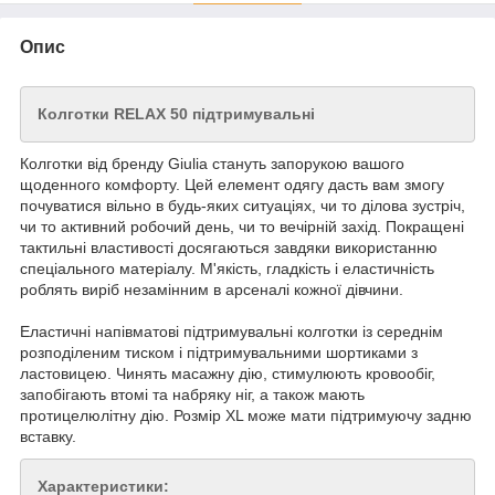
Опис
Колготки RELAX 50 підтримувальні
Колготки від бренду Giulia стануть запорукою вашого
щоденного комфорту. Цей елемент одягу дасть вам змогу
почуватися вільно в будь-яких ситуаціях, чи то ділова зустріч,
чи то активний робочий день, чи то вечірній захід. Покращені
тактильні властивості досягаються завдяки використанню
спеціального матеріалу. М'якість, гладкість і еластичність
роблять виріб незамінним в арсеналі кожної дівчини.
Еластичні напівматові підтримувальні колготки із середнім
розподіленим тиском і підтримувальними шортиками з
ластовицею. Чинять масажну дію, стимулюють кровообіг,
запобігають втомі та набряку ніг, а також мають
протицелюлітну дію. Розмір XL може мати підтримуючу задню
вставку.
Характеристики: