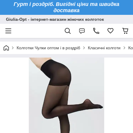
Гурт і роздріб. Вигідні ціни та швидка
доставка
Giulia-Opt - інтернет-магазин жіночих колготок
Колготки Чулки оптом і в роздріб
Класичні колготи
Ко