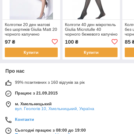
Колготки 20 ден матові
Колготи 40 ден мікротюль
Колг
без шортиків Giulia Matt 20
Giulia Microtulle 40
без 
чорного капучино
чорного бежевого капучіно
чорн
бежевого кольорів розміри
кольорів розміри 2 3 4
розм
97
100
85
₴
₴
2 3 4 5
Купити
Купити
Про нас
99% позитивних з 160 відгуків за рік
Працює з 21.09.2015
м. Хмельницький
вул. Геологів 10, Хмельницький, Україна
Контакти
Сьогодні працює з 08:00 до 19:00