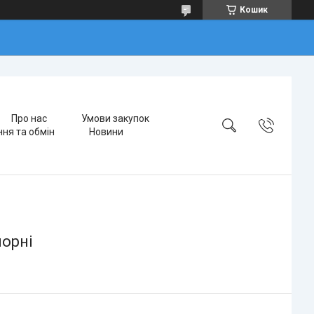
Кошик
Про нас
Умови закупок
ня та обмін
Новини
чорні