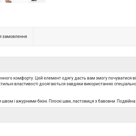
я замовлення
нного комфорту. Цей елемент одягу дасть вам змогу почуватися вільн
актильні властивості досягаються завдяки використанню спеціального
вом і ажурними бікіні. Плоскі шви, ластовиця з бавовни. Подвійна