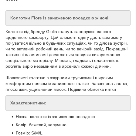
Колготки Fiore із заниженою посадкою жіночі
Колготки від бренду Giulia стануть запорукою вашого
щоденного комфорту. Цей елемент одягу дасть вам змогу
почуватися вільно в будь-яких ситуаціях, чи то ділова зустріч,
чи то активний робочий день, чи то вечірній захід. Покращені
тактильні властивості досягаються завдяки використанню
спеціального матеріалу. М'якість, гладкість і еластичність
роблять виріб незамінним в арсеналі кожної дівчини.
Шовковисті колготки з ажурними трусиками і широким
комфортним поясом із заниженою талією. Бавовняна ластка,
плоскі шви, ущільнений мисок. Подвійна обмотка нитки
Характеристики:
Назва: колготки із заниженою посадкою
Колір: бежевий, капучино
Розмір: S/M/L