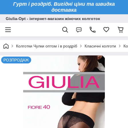
Гурт і роздріб. Вигідні ціни та швидка
доставка
Giulia-Opt - інтернет-магазин жіночих колготок
Колготки Чулки оптом і в роздріб
Класичні колготи
Ко
РОЗПРОДАЖ