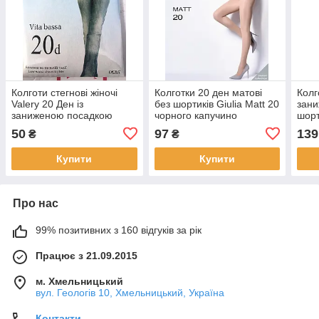
Колготи стегнові жіночі
Колготки 20 ден матові
Колг
Valery 20 Ден із
без шортиків Giulia Matt 20
зани
заниженою посадкою
чорного капучино
шорт
капронові чорного і
бежевого кольорів розміри
різн
50
97
139
₴
₴
капучино кольорів 2 3 4
2 3 4 5
Купити
Купити
Про нас
99% позитивних з 160 відгуків за рік
Працює з 21.09.2015
м. Хмельницький
вул. Геологів 10, Хмельницький, Україна
Контакти