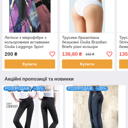
Легінси з мікрофібри з
Трусики-бразиліана
Трус
кольоровими вставками
безшовні Giulia Brasilian
Stri
Giulia Leggings Sport
Briefs різні кольори
беже
Energy чорного кольору
розміри S/M L/XL
S M 
200
136,80
135
₴
₴
152 ₴
розміри M L
Купити
Купити
Акційні пропозиції та новинки
РОЗПРОДАЖ
–35%
РОЗПРОДАЖ
–35%