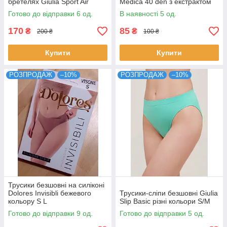
бретелях Giulia Sport Air
Medica 40 den з екстрактом
чорного та рожевого кольорів
Aloe Vera розмір 2
Готово до відправки 6 од.
В наявності 5 од.
розмір S/M L/XL
170
85
₴
₴
200 ₴
100 ₴
Купити
Купити
РОЗПРОДАЖ
–10%
РОЗПРОДАЖ
–10%
Трусики безшовні на силіконі
Dolores Invisibli бежевого
Трусики-сліпи безшовні Giulia
кольору S L
Slip Basic різні кольори S/M
Готово до відправки 9 од.
Готово до відправки 5 од.