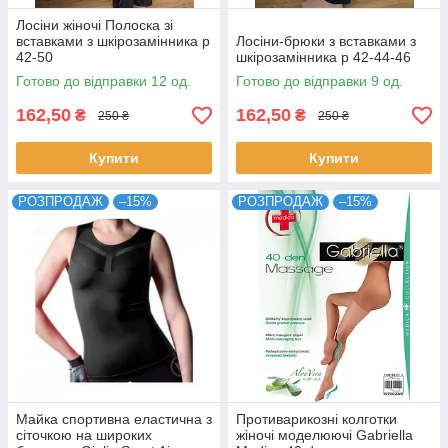
Лосіни жіночі Полоска зі
вставками з шкірозамінника р
Лосіни-брюки з вставками з
42-50
шкірозамінника р 42-44-46
Готово до відправки 12 од.
Готово до відправки 9 од.
162,50
162,50
₴
₴
250 ₴
250 ₴
Купити
Купити
РОЗПРОДАЖ
–15%
РОЗПРОДАЖ
–15%
Майка спортивна еластична з
Противарикозні колготки
сіточкою на широких
жіночі моделюючі Gabriella