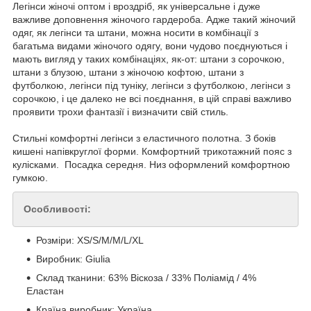
Легінси жіночі оптом і вроздріб, як універсальне і дуже
важливе доповнення жіночого гардероба. Адже такий жіночий
одяг, як легінси та штани, можна носити в комбінації з
багатьма видами жіночого одягу, вони чудово поєднуються і
мають вигляд у таких комбінаціях, як-от: штани з сорочкою,
штани з блузою, штани з жіночою кофтою, штани з
футболкою, легінси під туніку, легінси з футболкою, легінси з
сорочкою, і це далеко не всі поєднання, в цій справі важливо
проявити трохи фантазії і визначити свій стиль.
Стильні комфортні легінси з еластичного полотна. З боків
кишені напівкруглої форми. Комфортний трикотажний пояс з
кулісками. Посадка середня. Низ оформлений комфортною
гумкою.
Особливості:
Розміри: XS/S/M/M/L/XL
Виробник: Giulia
Склад тканини: 63% Віскоза / 33% Поліамід / 4%
Еластан
Країна виробник: Україна