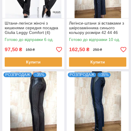
Штани-легінси жіночі з
Легінси-штани зі вставками з
кишенями середня посадка
шкірозамінника синього
Giulia Leggy Comfort (4)
кольору розміри 42 44 46
чорного кольору розміри XS
Готово до відправки 6 од.
Готово до відправки 10 од.
S
97,50
162,50
₴
₴
150 ₴
250 ₴
Купити
Купити
РОЗПРОДАЖ
–35%
РОЗПРОДАЖ
–35%