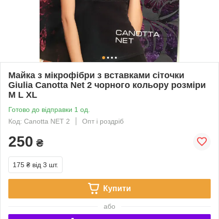
Майка з мікрофібри з вставками сіточки
Giulia Canotta Net 2 чорного кольору розміри
M L XL
Готово до відправки 1 од.
Код: Canotta NET 2
Опт і роздріб
250
₴
175 ₴
від 3 шт.
Купити
або