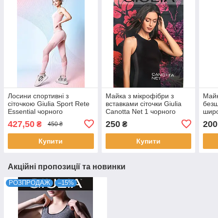
Лосини спортивні з
Майка з мікрофібри з
Майк
сіточкою Giulia Sport Rete
вставками сіточки Giulia
безш
Essential чорного
Canotta Net 1 чорного
шир
бірюзового рожевого
кольору розміри M L
Giul
427,50
250
200
₴
₴
450 ₴
кольорів у розмірі S M L
чорн
коль
Купити
Купити
Акційні пропозиції та новинки
РОЗПРОДАЖ
–15%