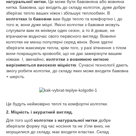
натуральної нитки.
Це може бути бавовняна або вовняна
нитка. Бавовна, що входить до складу колготок, дуже добре
зберігає тепло ваших ніжок і збільшує теплообмін. В
колготках із бавовни
вам буде тепло та комфортно і, до
того ж, вони дуже міцні. Якісні колготки з бавовни можуть
слугувати вам як мінімум один сезон, а то й довше, не
втрачаючи водночас свого первісного вигляду. Вовняні
колготки не менш популярні серед жінок. Вони здатні
зберігати максимум тепла, крім того, у разі зіткнення з тілом
вони покращують кровообіг, що не дає замерзнути вашим
ніжкам. І, звичайно,
колготки з вовняною ниткою
вирізняються високою міцністю
. Сучасні технології дають
змогу робити колготки, до складу яких може входити бавовна
+ шерсть.
Це будуть неймовірно теплі та комфортні колготки.
2. Міцність і акуратний вигляд.
Для того щоб
колготки з натуральної нитки
добре
зберігали форму під час носіння та не з'їли вниз, не
морщилися до складу, має входити еластан. Склад