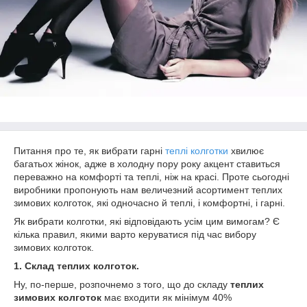
Питання про те, як вибрати гарні
теплі колготки
хвилює
багатьох жінок, адже в холодну пору року акцент ставиться
переважно на комфорті та теплі, ніж на красі. Проте сьогодні
виробники пропонують нам величезний асортимент теплих
зимових колготок, які одночасно й теплі, і комфортні, і гарні.
Як вибрати колготки, які відповідають усім цим вимогам? Є
кілька правил, якими варто керуватися під час вибору
зимових колготок.
1. Склад теплих колготок.
Ну, по-перше, розпочнемо з того, що до складу
теплих
зимових колготок
має входити як мінімум 40%