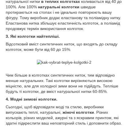
натуральної нитки
в теплих колготках
коливається від 40 до
100%. Але 100%
натуральні колготки
швидше
протираються на стопах і не ідеально повторюють вашу
фігуру. Тому виробник додає еластанову та поліамідну нитку.
Еластанова нитка збільшує еластичність колготок, а поліамід
продовжує термін використання колготок.
3. Які колготки найтепліші.
Відсотковий вміст синтетичних ниток, що входять до складу
колготок, може бути від 60 до 15%.
Чим більше в колготках синтетичних ниток, тим відповідно
менше натуральних. Такі колготки вирізняються високою
міцністю, але для холодної зими вони не підійдуть. Тепліше
будуть ті колготки, де вміст натуральної нитки 60-85%.
4. Модні зимові колготки.
Сьогодні, щоб відповідати моді та стилю, виробники
випускають теплі, натуральні,
жіночі колготки
. Різних
кольорів, різних моделей, ажурні та з яскравим принтом, які
здатні підкреслити ваш неповторний стиль і доповнити образ.