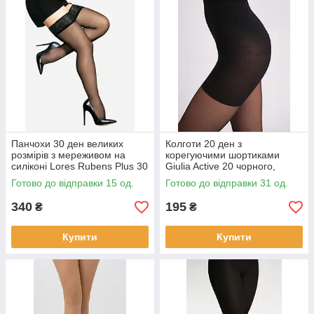
Панчохи 30 ден великих
Колготи 20 ден з
розмірів з мереживом на
корегуючими шортиками
силіконі Lores Rubens Plus 30
Giulia Active 20 чорного,
чорного і бежевого кольорів
бежевого, мокко кольорів
Готово до відправки 15 од.
Готово до відправки 31 од.
розміри 5/6 7/8
розмір 6
340
195
₴
₴
Купити
Купити