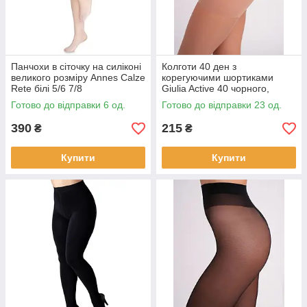
Панчохи в сіточку на силіконі
Колготи 40 ден з
великого розміру Annes Calze
корегуючими шортиками
Rete білі 5/6 7/8
Giulia Active 40 чорного,
бежевого, мокко кольорів
Готово до відправки 6 од.
Готово до відправки 23 од.
розмір 6
390
215
₴
₴
Купити
Купити