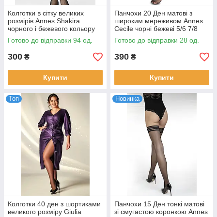
Колготки в сітку великих
Панчохи 20 Ден матові з
розмірів Annes Shakira
широким мереживом Annes
чорного і бежевого кольору
Cecile чорні бежеві 5/6 7/8
розмір 5/6
Готово до відправки 94 од.
Готово до відправки 28 од.
300
390
₴
₴
Купити
Купити
Топ
Новинка
Колготки 40 ден з шортиками
Панчохи 15 Ден тонкі матові
великого розміру Giulia
зі смугастою коронкою Annes