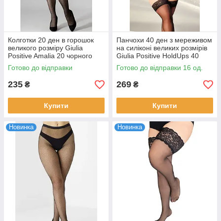
Колготки 20 ден в горошок
Панчохи 40 ден з мереживом
великого розміру Giulia
на силіконі великих розмірів
Positive Amalia 20 чорного
Giulia Positive HoldUps 40
кольору розміри 6,7
чорного та бежевого кольорів
Готово до відправки
Готово до відправки 16 од.
р 7 і 8
235
269
₴
₴
Купити
Купити
Новинка
Новинка