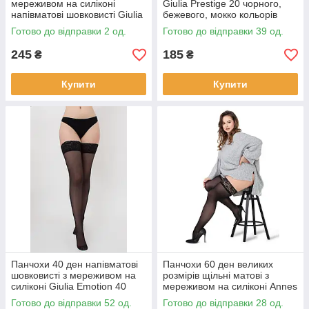
мереживом на силіконі
Giulia Prestige 20 чорного,
напівматові шовковисті Giulia
бежевого, мокко кольорів
Emotion 20 чорні бежеві
розмір 6
Готово до відправки 2 од.
Готово до відправки 39 од.
розмір 5/6
245
185
₴
₴
Купити
Купити
Панчохи 40 ден напівматові
Панчохи 60 ден великих
шовковисті з мереживом на
розмірів щільні матові з
силіконі Giulia Emotion 40
мереживом на силіконі Annes
чорні бежеві 5/6
Truss 60 чорного і червоного
Готово до відправки 52 од.
Готово до відправки 28 од.
кольорів 5/6 7/8