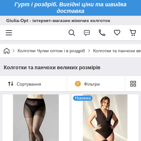
Гурт і роздріб. Вигідні ціни та швидка
доставка
Giulia-Opt - інтернет-магазин жіночих колготок
Колготки Чулки оптом і в роздріб
Колготки та панчохи ве
Колготки та панчохи великих розмірів
Сортування
0
Фільтри
Новинка