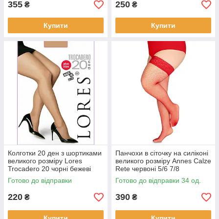
355
250
₴
₴
Купити
Купити
Колготки 20 ден з шортиками
Панчохи в сіточку на силіконі
великого розміру Lores
великого розміру Annes Calze
Trocadero 20 чорні бежеві
Rete червоні 5/6 7/8
розмір 6
Готово до відправки
Готово до відправки 34 од.
220
390
₴
₴
Купити
Купити