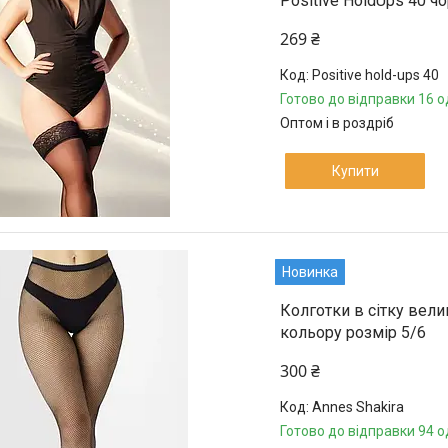
Positive HoldUps 40 чо
269 ₴
Positive hold-ups 40
Готово до відправки 16 о
Оптом і в роздріб
Купити
Новинка
Колготки в сітку вели
кольору розмір 5/6
300 ₴
Annes Shakira
Готово до відправки 94 о