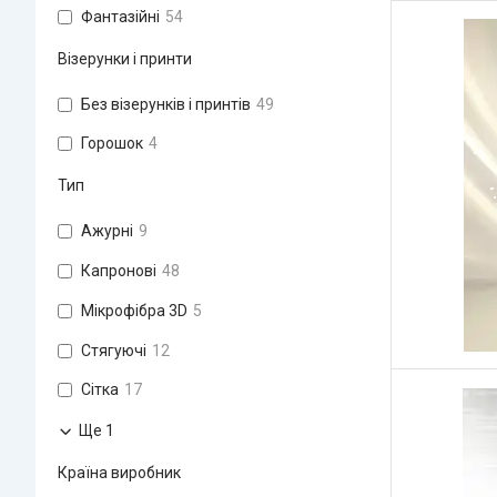
Фантазійні
54
Візерунки і принти
Без візерунків і принтів
49
Горошок
4
Тип
Ажурні
9
Капронові
48
Мікрофібра 3D
5
Стягуючі
12
Сітка
17
Ще 1
Країна виробник