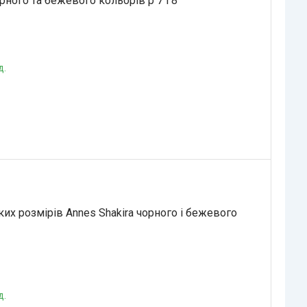
рного та бежевого кольорів р 7 і 8
д.
ких розмірів Annes Shakira чорного і бежевого
д.