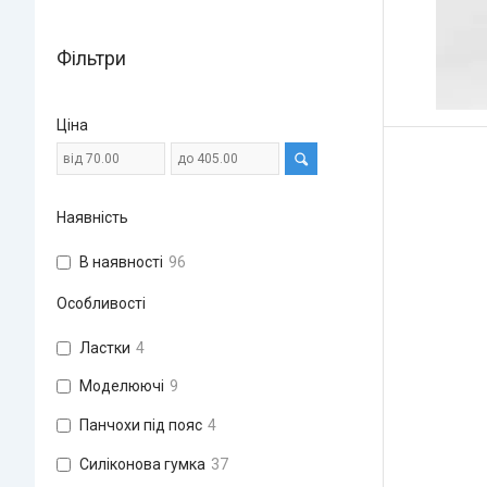
Фільтри
Ціна
Наявність
В наявності
96
Особливості
Ластки
4
Моделюючі
9
Панчохи під пояс
4
Силіконова гумка
37