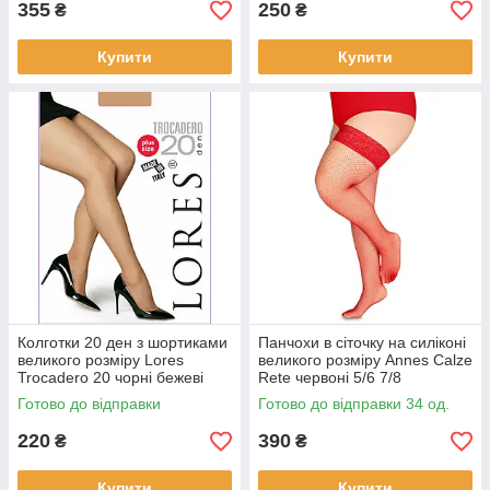
355
250
₴
₴
Купити
Купити
Колготки 20 ден з шортиками
Панчохи в сіточку на силіконі
великого розміру Lores
великого розміру Annes Calze
Trocadero 20 чорні бежеві
Rete червоні 5/6 7/8
розмір 6
Готово до відправки
Готово до відправки 34 од.
220
390
₴
₴
Купити
Купити