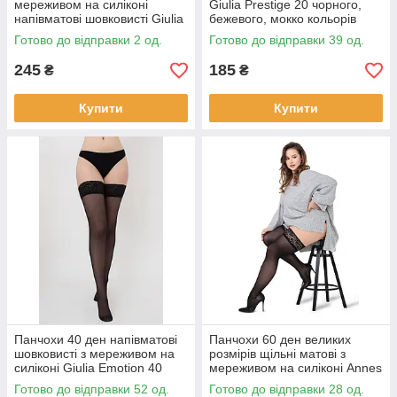
мереживом на силіконі
Giulia Prestige 20 чорного,
напівматові шовковисті Giulia
бежевого, мокко кольорів
Emotion 20 чорні бежеві
розмір 6
Готово до відправки 2 од.
Готово до відправки 39 од.
розмір 5/6
245
185
₴
₴
Купити
Купити
Панчохи 40 ден напівматові
Панчохи 60 ден великих
шовковисті з мереживом на
розмірів щільні матові з
силіконі Giulia Emotion 40
мереживом на силіконі Annes
чорні бежеві 5/6
Truss 60 чорного і червоного
Готово до відправки 52 од.
Готово до відправки 28 од.
кольорів 5/6 7/8