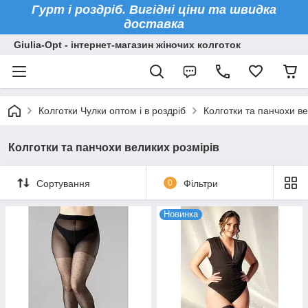
Гурт і роздріб. Вигідні ціни та швидка
доставка
Giulia-Opt - інтернет-магазин жіночих колготок
Колготки Чулки оптом і в роздріб
Колготки та панчохи ве
Колготки та панчохи великих розмірів
Сортування
0
Фільтри
Новинка