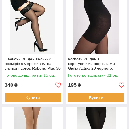
Панчохи 30 ден великих
Колготи 20 ден з
розмірів з мереживом на
корегуючими шортиками
силіконі Lores Rubens Plus 30
Giulia Active 20 чорного,
чорного і бежевого кольорів
бежевого, мокко кольорів
Готово до відправки 15 од.
Готово до відправки 31 од.
розміри 5/6 7/8
розмір 6
340
195
₴
₴
Купити
Купити