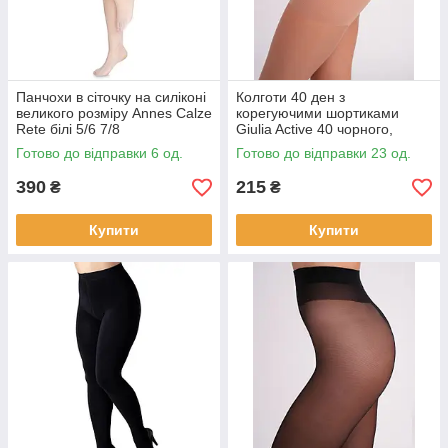
Панчохи в сіточку на силіконі
Колготи 40 ден з
великого розміру Annes Calze
корегуючими шортиками
Rete білі 5/6 7/8
Giulia Active 40 чорного,
бежевого, мокко кольорів
Готово до відправки 6 од.
Готово до відправки 23 од.
розмір 6
390
215
₴
₴
Купити
Купити