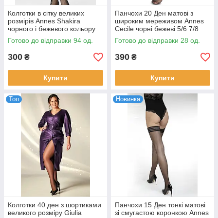
Колготки в сітку великих
Панчохи 20 Ден матові з
розмірів Annes Shakira
широким мереживом Annes
чорного і бежевого кольору
Cecile чорні бежеві 5/6 7/8
розмір 5/6
Готово до відправки 94 од.
Готово до відправки 28 од.
300
390
₴
₴
Купити
Купити
Топ
Новинка
Колготки 40 ден з шортиками
Панчохи 15 Ден тонкі матові
великого розміру Giulia
зі смугастою коронкою Annes