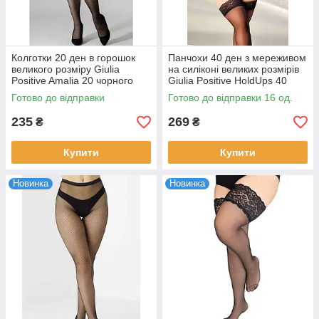
Колготки 20 ден в горошок
Панчохи 40 ден з мереживом
великого розміру Giulia
на силіконі великих розмірів
Positive Amalia 20 чорного
Giulia Positive HoldUps 40
кольору розміри 6,7
чорного та бежевого кольорів
Готово до відправки
Готово до відправки 16 од.
р 7 і 8
235
269
₴
₴
Купити
Купити
Новинка
Новинка