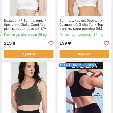
Безшовний Топ на тонких
Топ на широких бретелях
бретелях Giulia Cami Top
безшовний Giulia Tank Top
різні кольори розміри S/M
різні кольори розміри S/M
L/XL
L/XL
Готово до відправки 26 од.
Готово до відправки 10 од.
215
199
₴
₴
Купити
Купити
РОЗПРОДАЖ
–20%