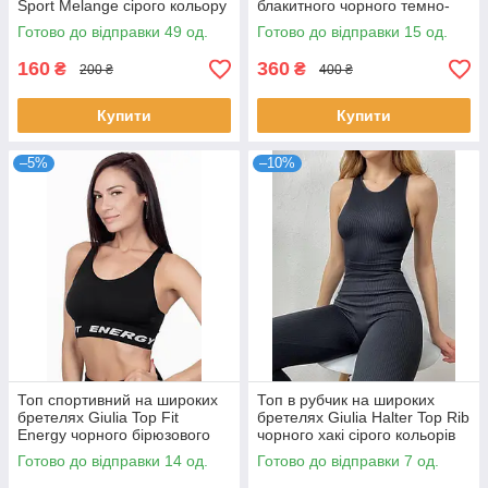
Sport Melange сірого кольору
блакитного чорного темно-
розміри S M L
синього бордового кольорів
Готово до відправки 49 од.
Готово до відправки 15 од.
розміри S/M L/XL
160
360
₴
₴
200 ₴
400 ₴
Купити
Купити
–5%
–10%
Топ спортивний на широких
Топ в рубчик на широких
бретелях Giulia Top Fit
бретелях Giulia Halter Top Rib
Energy чорного бірюзового
чорного хакі сірого кольорів
синього кольорів розмір S/M
розміри S/M L/XL
Готово до відправки 14 од.
Готово до відправки 7 од.