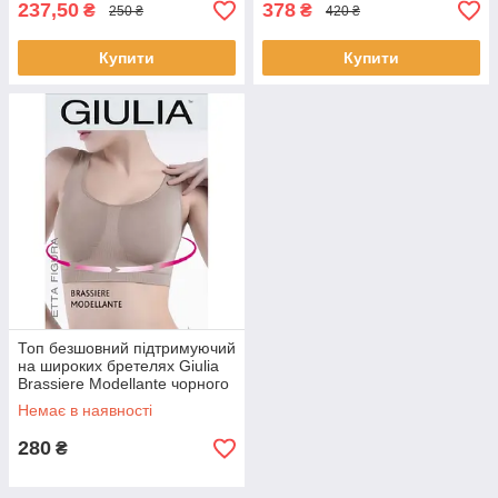
237,50
378
₴
₴
250 ₴
420 ₴
Купити
Купити
Топ безшовний підтримуючий
на широких бретелях Giulia
Brassiere Modellante чорного
та бежевого кольору розміри
Немає в наявності
S/M L/XL
280
₴