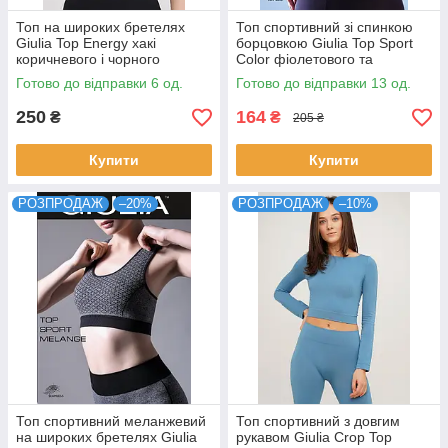
Топ на широких бретелях
Топ спортивний зі спинкою
Giulia Top Energy хакі
борцовкою Giulia Top Sport
коричневого і чорного
Color фіолетового та
кольорів розміри S/M L/XL
рубінового кольорів р S/M
Готово до відправки 6 од.
Готово до відправки 13 од.
250
164
₴
₴
205 ₴
Купити
Купити
РОЗПРОДАЖ
–20%
РОЗПРОДАЖ
–10%
Топ спортивний меланжевий
Топ спортивний з довгим
на широких бретелях Giulia
рукавом Giulia Crop Top