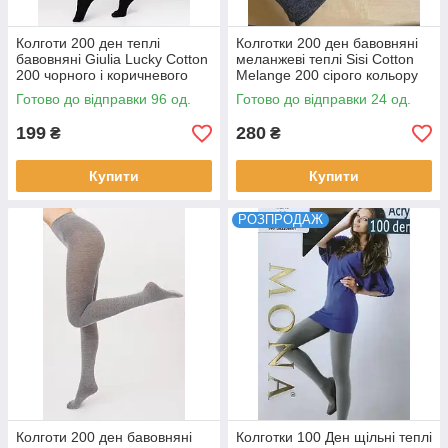
Колготи 200 ден теплі
Колготки 200 ден бавовняні
бавовняні Giulia Lucky Cotton
меланжеві теплі Sisi Cotton
200 чорного і коричневого
Melange 200 сірого кольору
кольорів розміри 2 3 4 5
1/2 3/4
Готово до відправки 96 од.
Готово до відправки 24 од.
199
280
₴
₴
Купити
Купити
РОЗПРОДАЖ
Колготи 200 ден бавовняні
Колготки 100 Ден щільні теплі