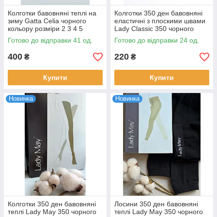
Колготки бавовняні теплі на
Колготки 350 ден бавовняні
зиму Gatta Celia чорного
еластичні з плоскими швами
кольору розміри 2 3 4 5
Lady Classic 350 чорного
коричневого кольорів розміри
Готово до відправки 41 од.
Готово до відправки 24 од.
2 3 4 5 6
400
220
₴
₴
Купити
Купити
Новинка
Новинка
Колготки 350 ден бавовняні
Лосини 350 ден бавовняні
теплі Lady May 350 чорного
теплі Lady May 350 чорного