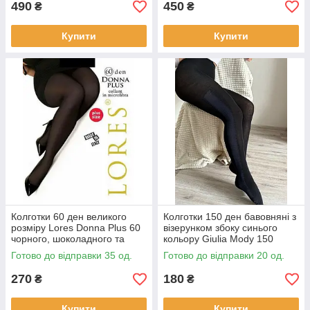
490
450
₴
₴
Купити
Купити
Колготки 60 ден великого
Колготки 150 ден бавовняні з
розміру Lores Donna Plus 60
візерунком збоку синього
чорного, шоколадного та
кольору Giulia Mody 150
бежевого кольорів розмір 6
чорного кольору 2 3 4
Готово до відправки 35 од.
Готово до відправки 20 од.
270
180
₴
₴
Купити
Купити