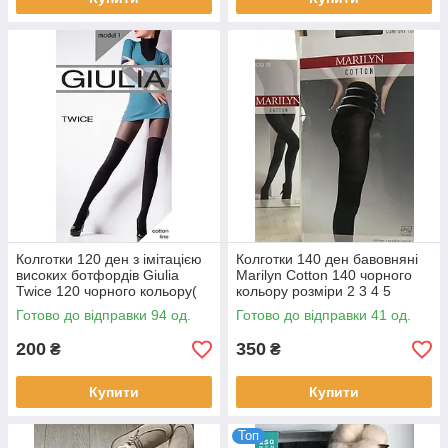
Колготки 120 ден з імітацією
Колготки 140 ден бавовняні
високих ботфордів Giulia
Marilyn Cotton 140 чорного
Twice 120 чорного кольору(
кольору розміри 2 3 4 5
верх сірий , мокко ) розміри 2
Готово до відправки 94 од.
Готово до відправки 41 од.
3 4
200
350
₴
₴
Купити
Купити
Топ