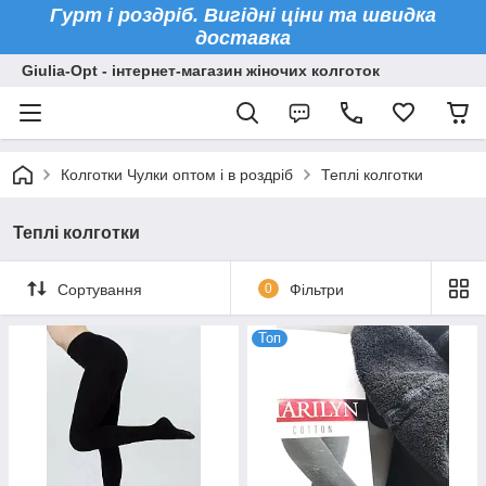
Гурт і роздріб. Вигідні ціни та швидка
доставка
Giulia-Opt - інтернет-магазин жіночих колготок
Колготки Чулки оптом і в роздріб
Теплі колготки
Теплі колготки
Сортування
0
Фільтри
Топ