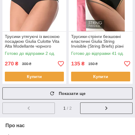
Трусики утягуючі із високою
Трусики-стрінги безшовні
посадкою Giulia Culotte Vita
еластичні Giulia String
Alta Modellante чорного
Invisible (String Briefs) різні
кольору розмір S/M
кольори S/M - L/XL
Готово до відправки 2 од.
Готово до відправки 41 од.
270
135
₴
₴
300 ₴
150 ₴
Купити
Купити
Показати ще
1
/ 2
Про нас