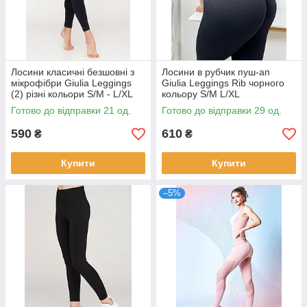
Лосини класичні безшовні з
Лосини в рубчик пуш-ап
мікрофібри Giulia Leggings
Giulia Leggings Rib чорного
(2) різні кольори S/M - L/XL
кольору S/M L/XL
Готово до відправки 21 од.
Готово до відправки 29 од.
590
610
₴
₴
Купити
Купити
–5%