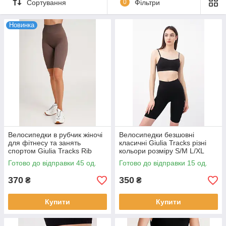
Сортування
0
Фільтри
Новинка
Велосипедки в рубчик жіночі
Велосипедки безшовні
для фітнесу та занять
класичні Giulia Tracks різні
спортом Giulia Tracks Rib
кольори розміру S/M L/XL
чорні коричневі розмір
Готово до відправки 45 од.
Готово до відправки 15 од.
універсальний
370
350
₴
₴
Купити
Купити