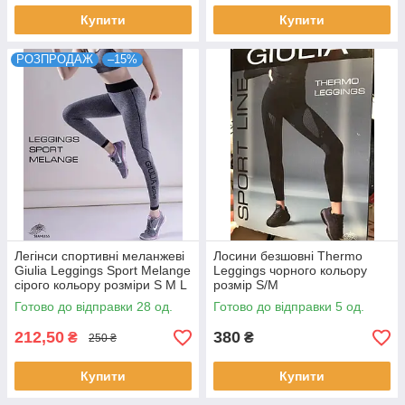
Купити
Купити
РОЗПРОДАЖ
–15%
Легінси спортивні меланжеві
Лосини безшовні Thermo
Giulia Leggings Sport Melange
Leggings чорного кольору
сірого кольору розміри S M L
розмір S/M
Готово до відправки 28 од.
Готово до відправки 5 од.
212,50
380
₴
₴
250 ₴
Купити
Купити