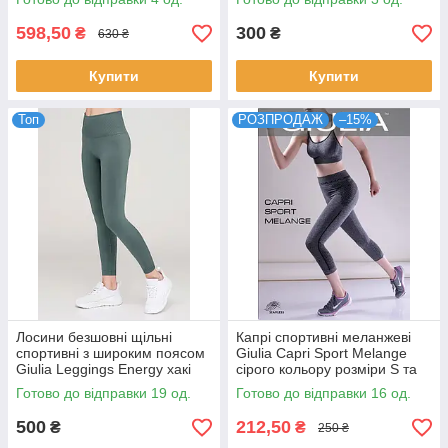
598,50
300
₴
₴
630 ₴
Купити
Купити
Топ
РОЗПРОДАЖ
–15%
Лосини безшовні щільні
Капрі спортивні меланжеві
спортивні з широким поясом
Giulia Capri Sport Melange
Giulia Leggings Energy хакі
сірого кольору розміри S та
коричневого кольорів
M
Готово до відправки 19 од.
Готово до відправки 16 од.
500
212,50
₴
₴
250 ₴