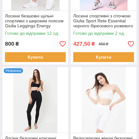
Лосини безшовні щільні
Лосини спортивні з сіточкою
спортивні з широким поясом
Giulia Sport Rete Essential
Giulia Leggings Energy
чорного бірюзового рожевого
чорного кольору S/M L/XL
кольорів у розмірі S M L
Готово до відправки 12 од.
Готово до відправки 2 од.
800
427,50
₴
₴
450 ₴
Купити
Купити
Новинка
Лосіни безшовні класичні
Велосипедки жіночі безшовні