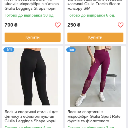
жіночі з мікрофібри з п'яткою
класичні Giulia Tracks білого
Giulia Leggings Straps чорні
кольору S/M
S/M - L/XL
Готово до відправки 38 од.
Готово до відправки 6 од.
700
250
₴
₴
Купити
Купити
–5%
Топ
Лосіни спортивні стильні для
Лосини спортивні з
фітнесу з ефектом пуш-ап
мікрофібри Giulia Sport Rete
Giulia Leggings Shape чорні
фуксія та фіолетового
S/M L/XL
кольорів розмір L/XL
Готово до відправки 4 од.
Готово до відправки 3 од.