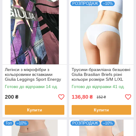
РОЗПРОДАЖ
–10%
Легінси з мікрофібри з
Трусики-бразиліана безшовні
кольоровими вставками
Giulia Brasilian Briefs різні
Giulia Leggings Sport Energy
кольори розміри S/M L/XL
чорного кольору розміри M L
Готово до відправки 14 од.
Готово до відправки 41 од.
200
136,80
₴
₴
152 ₴
Купити
Купити
Топ
–10%
РОЗПРОДАЖ
–10%