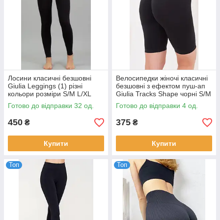
Лосини класичні безшовні
Велосипедки жіночі класичні
Giulia Leggings (1) різні
безшовні з ефектом пуш-ап
кольори розміри S/M L/XL
Giulia Tracks Shape чорні S/M
L/XL
Готово до відправки 32 од.
Готово до відправки 4 од.
450
375
₴
₴
Купити
Купити
Топ
Топ